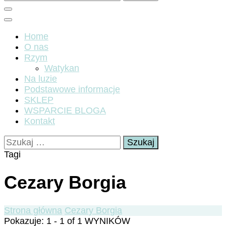
Home
O nas
Rzym
Watykan
Na luzie
Podstawowe informacje
SKLEP
WSPARCIE BLOGA
Kontakt
Szukaj:
Tagi
Cezary Borgia
Strona główna
Cezary Borgia
Pokazuje: 1 - 1 of 1 WYNIKÓW