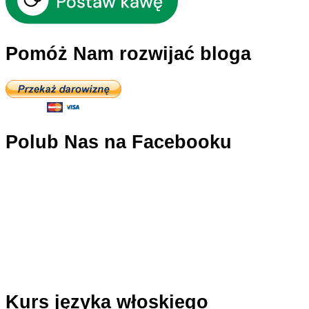
skandal
watykański
czyli
Pomóż Nam rozwijać bloga
w
dzielnicy
antykwariuszy
Polub Nas na Facebooku
Kurs języka włoskiego