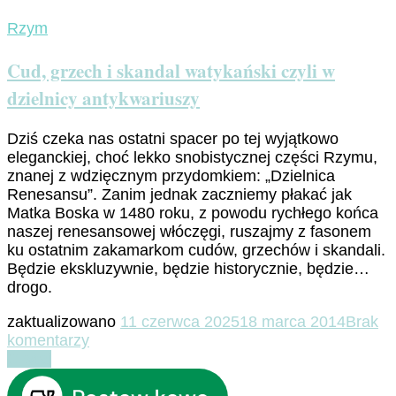
Rzym
Cud, grzech i skandal watykański czyli w
dzielnicy antykwariuszy
Dziś czeka nas ostatni spacer po tej wyjątkowo
eleganckiej, choć lekko snobistycznej części Rzymu,
znanej z wdzięcznym przydomkiem: „Dzielnica
Renesansu”. Zanim jednak zaczniemy płakać jak
Matka Boska w 1480 roku, z powodu rychłego końca
naszej renesansowej włóczęgi, ruszajmy z fasonem
ku ostatnim zakamarkom cudów, grzechów i skandali.
Będzie ekskluzywnie, będzie historycznie, będzie…
drogo.
zaktualizowano
11 czerwca 2025
18 marca 2014
Brak
do
komentarzy
Cud,
Czytaj
grzech
i