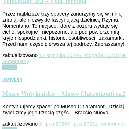
Nomentano cz.1 – Villa Torlonia
Przez najbliższe trzy spacery zanurzymy się w mniej
znaną, ale niezwykle fascynującą dzielnicę Rzymu,
Nomentano. To miejsce, które z pozoru wydaje się
ciche, spokojne i niepozorne, ale pod powierzchnią
kryje niespodzianki, historie, osobliwości i zakamarki.
Przed nami część pierwsza tej podróży. Zapraszamy!
zaktualizowano
12 stycznia 2026
6 listopada 2021
Brak
do
komentarzy
Nomentano
Czytaj
cz.1
–
Watykan
Villa
Torlonia
Muzea Watykańskie – Museo Chiaramonti cz.2
Kontynuujemy spacer po Museo Chiaramonti. Dzisiaj
zwiedzimy jego trzecią część – Braccio Nuovo.
d
zaktualizowano
5 lipca 2026
7 lipca 2021
2 komentarze