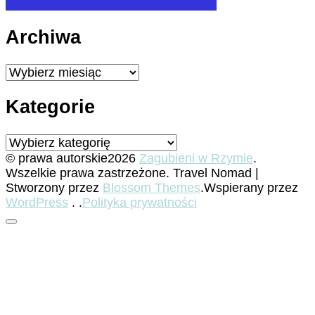
Archiwa
Archiwa
Kategorie
Kategorie
© prawa autorskie2026
Zagubieni w Rzymie
.
Wszelkie prawa zastrzeżone.
Travel Nomad |
Stworzony przez
Blossom Themes
.Wspierany przez
WordPress
. .
Polityka prywatności