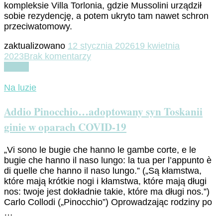
kompleksie Villa Torlonia, gdzie Mussolini urządził
sobie rezydencję, a potem ukryto tam nawet schron
przeciwatomowy.
zaktualizowano
12 stycznia 2026
19 kwietnia
do
2023
Brak komentarzy
Nomentano
Czytaj
cz.2
–
Na luzie
Św.
Agnieszka
Addio Pinocchio…adoptowany syn Toskanii
ginie w oparach COVID-19
„Vi sono le bugie che hanno le gambe corte, e le
bugie che hanno il naso lungo: la tua per l’appunto è
di quelle che hanno il naso lungo.” („Są kłamstwa,
które mają krótkie nogi i kłamstwa, które mają długi
nos: twoje jest dokładnie takie, które ma długi nos.”)
Carlo Collodi („Pinocchio”) Oprowadzając rodziny po
…