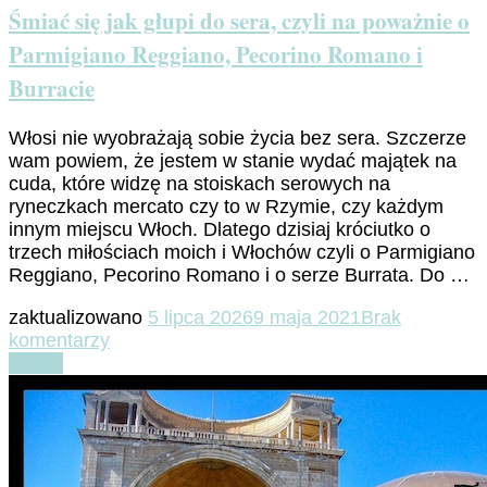
włoskim
Śmiać się jak głupi do sera, czyli na poważnie o
hymnie
Parmigiano Reggiano, Pecorino Romano i
słów
kilka
Burracie
Włosi nie wyobrażają sobie życia bez sera. Szczerze
wam powiem, że jestem w stanie wydać majątek na
cuda, które widzę na stoiskach serowych na
ryneczkach mercato czy to w Rzymie, czy każdym
innym miejscu Włoch. Dlatego dzisiaj króciutko o
trzech miłościach moich i Włochów czyli o Parmigiano
Reggiano, Pecorino Romano i o serze Burrata. Do …
zaktualizowano
5 lipca 2026
9 maja 2021
Brak
do
komentarzy
Śmiać
Czytaj
się
jak
głupi
do
sera,