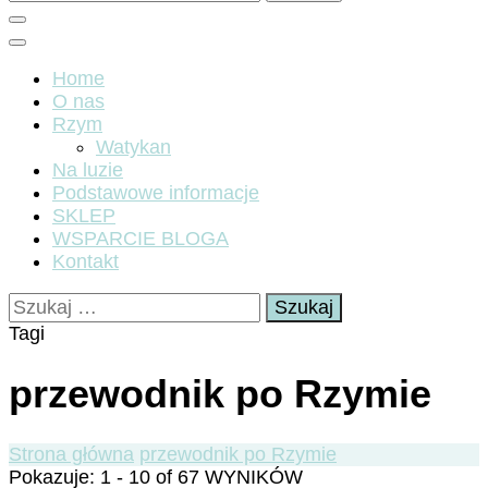
Home
O nas
Rzym
Watykan
Na luzie
Podstawowe informacje
SKLEP
WSPARCIE BLOGA
Kontakt
Szukaj:
Tagi
przewodnik po Rzymie
Strona główna
przewodnik po Rzymie
Pokazuje: 1 - 10 of 67 WYNIKÓW