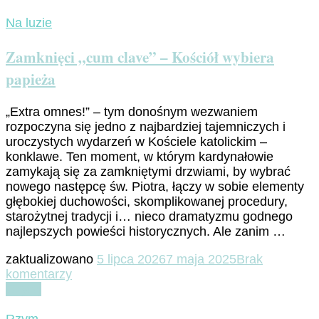
Na luzie
Zamknięci „cum clave” – Kościół wybiera
papieża
„Extra omnes!” – tym donośnym wezwaniem
rozpoczyna się jedno z najbardziej tajemniczych i
uroczystych wydarzeń w Kościele katolickim –
konklawe. Ten moment, w którym kardynałowie
zamykają się za zamkniętymi drzwiami, by wybrać
nowego następcę św. Piotra, łączy w sobie elementy
głębokiej duchowości, skomplikowanej procedury,
starożytnej tradycji i… nieco dramatyzmu godnego
najlepszych powieści historycznych. Ale zanim …
zaktualizowano
5 lipca 2026
7 maja 2025
Brak
do
komentarzy
Zamknięci
Czytaj
„cum
clave”