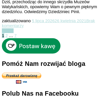
Dziś, przechodząc do innego skrzydła Muzeów
Watykańskich, opowiemy Wam o pewnym pięknym
dziedzińcu. Odwiedzimy Dziedziniec Pinii.
zaktualizowano
5 lipca 2026
26 kwietnia 2021
Brak
do
komentarzy
Muzea
Czytaj
Stronicowanie
Strona
Strona
Strona
Watykańskie
1
2
…
7
–
wpisów
Cortile
della
Pigna
Pomóż Nam rozwijać bloga
Polub Nas na Facebooku