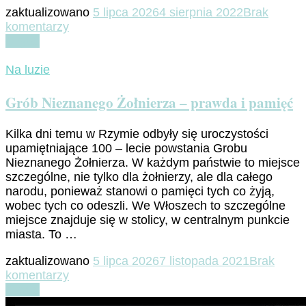
zaktualizowano
5 lipca 2026
4 sierpnia 2022
Brak
do
komentarzy
Addio
Czytaj
Pinocchio…
adoptowany
Na luzie
syn
Toskanii
Grób Nieznanego Żołnierza – prawda i pamięć
ginie
w
Kilka dni temu w Rzymie odbyły się uroczystości
oparach
upamiętniające 100 – lecie powstania Grobu
COVID-
Nieznanego Żołnierza. W każdym państwie to miejsce
19
szczególne, nie tylko dla żołnierzy, ale dla całego
narodu, ponieważ stanowi o pamięci tych co żyją,
wobec tych co odeszli. We Włoszech to szczególne
miejsce znajduje się w stolicy, w centralnym punkcie
miasta. To …
zaktualizowano
5 lipca 2026
7 listopada 2021
Brak
do
komentarzy
Grób
Czytaj
Nieznanego