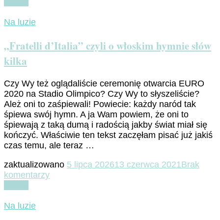
Czytaj
W
–
Na luzie
C
„Fratelli d’Italia” czyli o włoskim hymnie słów
c
kilka
Czy Wy też oglądaliście ceremonię otwarcia EURO
2020 na Stadio Olimpico? Czy Wy to słyszeliście?
Ależ oni to zaśpiewali! Powiecie: każdy naród tak
śpiewa swój hymn. A ja Wam powiem, że oni to
śpiewają z taką dumą i radością jakby świat miał się
kończyć. Właściwie ten tekst zaczęłam pisać już jakiś
czas temu, ale teraz …
zaktualizowano
5 lipca 2026
13 czerwca 2021
Brak
do
komentarzy
„Fratelli
Czytaj
d’Italia”
czyli
Na luzie
o