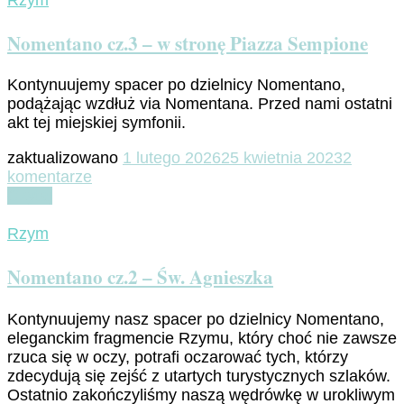
Rzym
–
Kościół
Nomentano cz.3 – w stronę Piazza Sempione
wybiera
papieża
Kontynuujemy spacer po dzielnicy Nomentano,
podążając wzdłuż via Nomentana. Przed nami ostatni
akt tej miejskiej symfonii.
zaktualizowano
1 lutego 2026
25 kwietnia 2023
2
do
komentarze
Nomentano
Czytaj
cz.3
–
Rzym
w
stronę
Nomentano cz.2 – Św. Agnieszka
Piazza
Sempione
Kontynuujemy nasz spacer po dzielnicy Nomentano,
eleganckim fragmencie Rzymu, który choć nie zawsze
rzuca się w oczy, potrafi oczarować tych, którzy
zdecydują się zejść z utartych turystycznych szlaków.
Ostatnio zakończyliśmy naszą wędrówkę w urokliwym