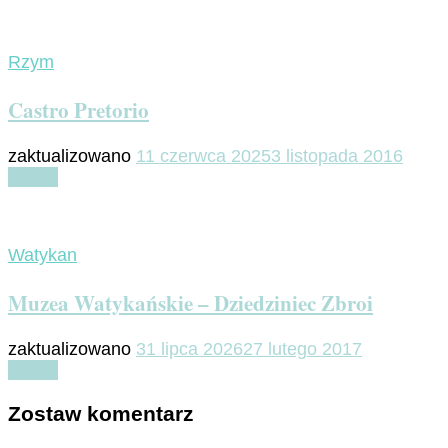
Rzym
Castro Pretorio
zaktualizowano
11 czerwca 2025
3 listopada 2016
Czytaj
Watykan
Muzea Watykańskie – Dziedziniec Zbroi
zaktualizowano
31 lipca 2026
27 lutego 2017
Czytaj
Zostaw komentarz