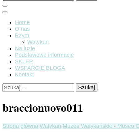
Home
O nas
Rzym
Watykan
Na luzie
Podstawowe informacje
SKLEP
WSPARCIE BLOGA
Kontakt
Szukaj:
braccionuovo011
Strona główna
Watykan
Muzea Watykańskie - Museo C