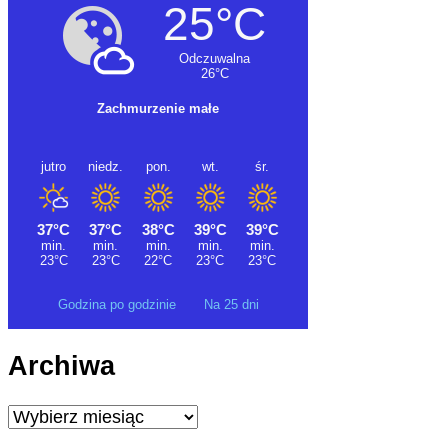
Godzina po godzinie
Na 25 dni
Archiwa
Archiwa