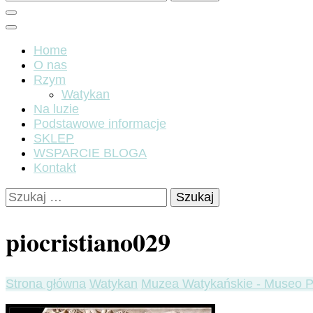
Home
O nas
Rzym
Watykan
Na luzie
Podstawowe informacje
SKLEP
WSPARCIE BLOGA
Kontakt
Szukaj:
piocristiano029
Strona główna
Watykan
Muzea Watykańskie - Museo Pi