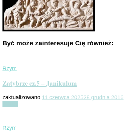
Być może zainteresuje Cię również:
Rzym
Zatybrze cz.5 – Janikulum
zaktualizowano
11 czerwca 2025
28 grudnia 2016
Czytaj
Rzym