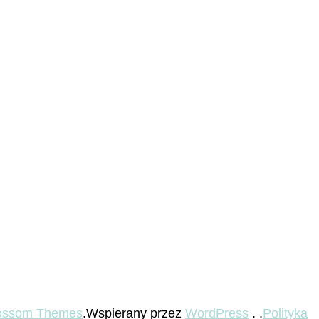
ossom Themes
.Wspierany przez
WordPress
. .
Polityka