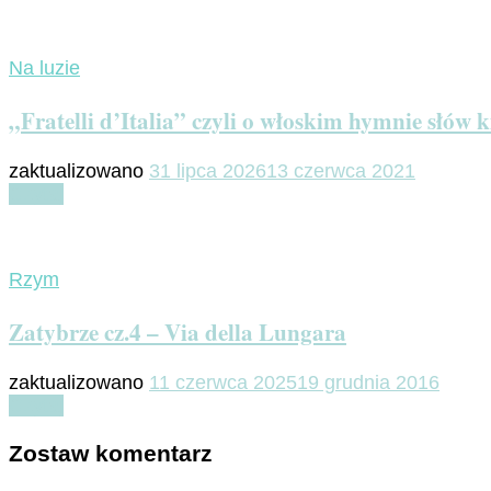
Na luzie
„Fratelli d’Italia” czyli o włoskim hymnie słów k
zaktualizowano
31 lipca 2026
13 czerwca 2021
Czytaj
Rzym
Zatybrze cz.4 – Via della Lungara
zaktualizowano
11 czerwca 2025
19 grudnia 2016
Czytaj
Zostaw komentarz