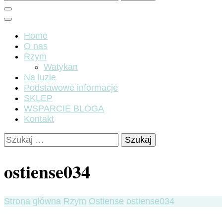
Home
O nas
Rzym
Watykan
Na luzie
Podstawowe informacje
SKLEP
WSPARCIE BLOGA
Kontakt
Szukaj:
ostiense034
Strona główna
Rzym
Ostiense
ostiense034