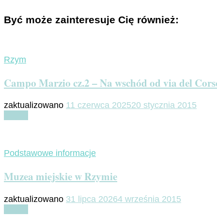
Być może zainteresuje Cię również:
Rzym
Campo Marzio cz.2 – Na wschód od via del Cors
zaktualizowano
11 czerwca 2025
20 stycznia 2015
Czytaj
Podstawowe informacje
Muzea miejskie w Rzymie
zaktualizowano
31 lipca 2026
4 września 2015
Czytaj