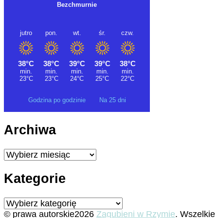
Godzina po godzinie
Na 25 dni
Archiwa
Archiwa
Kategorie
Kategorie
© prawa autorskie2026
Zagubieni w Rzymie
. Wszelkie