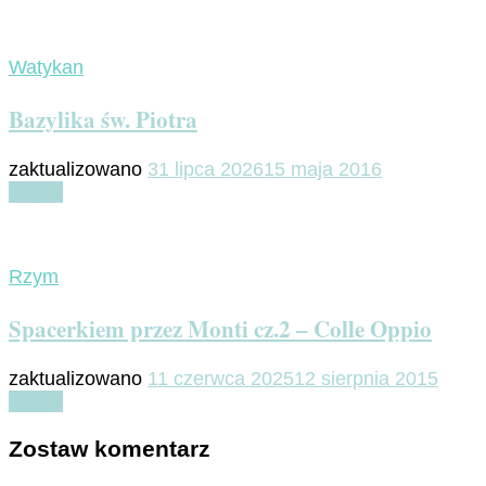
Watykan
Bazylika św. Piotra
zaktualizowano
31 lipca 2026
15 maja 2016
Czytaj
Rzym
Spacerkiem przez Monti cz.2 – Colle Oppio
zaktualizowano
11 czerwca 2025
12 sierpnia 2015
Czytaj
Zostaw komentarz