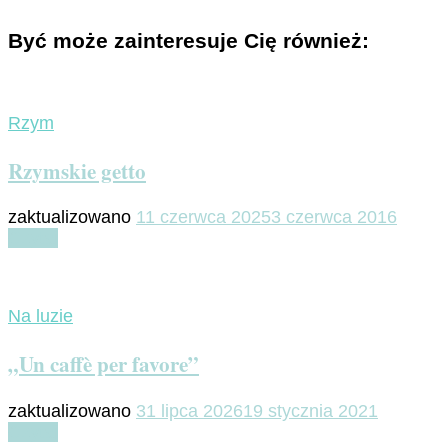
Być może zainteresuje Cię również:
Rzym
Rzymskie getto
zaktualizowano
11 czerwca 2025
3 czerwca 2016
Czytaj
Na luzie
„Un caffè per favore”
zaktualizowano
31 lipca 2026
19 stycznia 2021
Czytaj