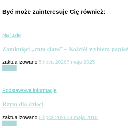
Być może zainteresuje Cię również:
Na luzie
Zamknięci „cum clave” – Kościół wybiera papie
zaktualizowano
5 lipca 2026
7 maja 2025
Czytaj
Podstawowe informacje
Rzym dla dzieci
zaktualizowano
5 lipca 2026
29 maja 2018
Czytaj