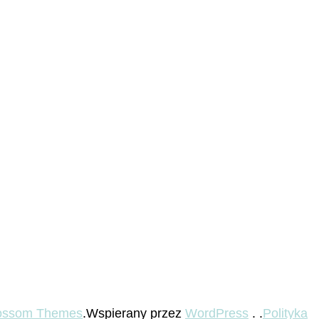
ossom Themes
.Wspierany przez
WordPress
. .
Polityka