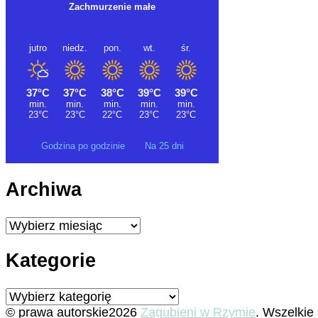
Godzina po godzinie
Na 25 dni
Archiwa
Archiwa
Kategorie
Kategorie
© prawa autorskie2026
Zagubieni w Rzymie
. Wszelkie