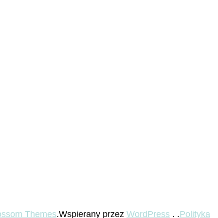
ossom Themes
.Wspierany przez
WordPress
. .
Polityka