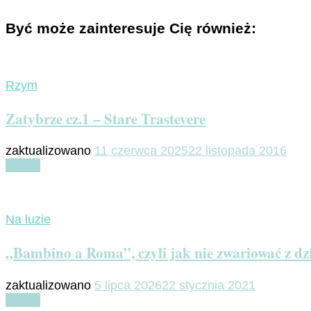
Być może zainteresuje Cię również:
Rzym
Zatybrze cz.1 – Stare Trastevere
zaktualizowano
11 czerwca 2025
22 listopada 2016
Czytaj
Na luzie
„Bambino a Roma”, czyli jak nie zwariować z d
zaktualizowano
5 lipca 2026
22 stycznia 2021
Czytaj