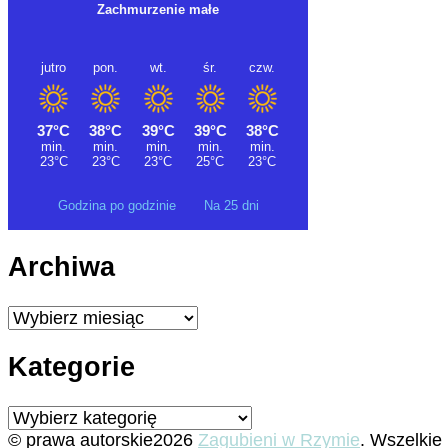
Godzina po godzinie
Na 25 dni
Archiwa
Archiwa
Kategorie
Kategorie
© prawa autorskie2026
Zagubieni w Rzymie
. Wszelkie