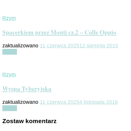
Rzym
Spacerkiem przez Monti cz.2 – Colle Oppio
zaktualizowano
11 czerwca 2025
12 sierpnia 2015
Czytaj
Rzym
Wyspa Tyberyjska
zaktualizowano
11 czerwca 2025
4 listopada 2016
Czytaj
Zostaw komentarz