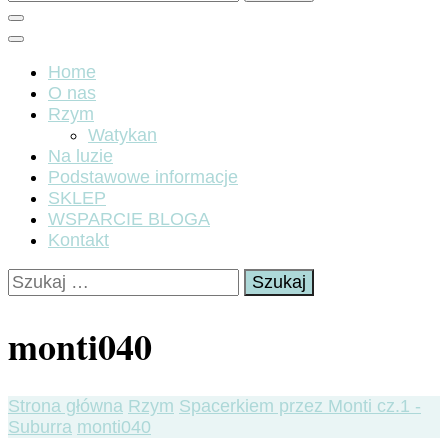
Home
O nas
Rzym
Watykan
Na luzie
Podstawowe informacje
SKLEP
WSPARCIE BLOGA
Kontakt
Szukaj:
monti040
Strona główna
Rzym
Spacerkiem przez Monti cz.1 -
Suburra
monti040