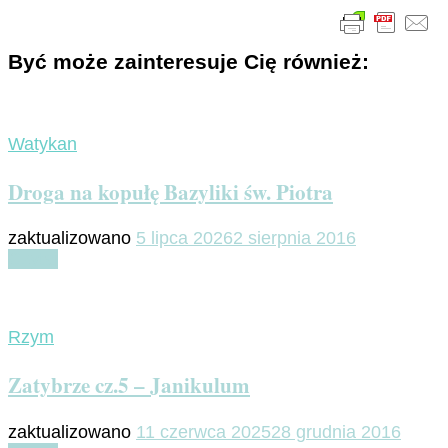
Być może zainteresuje Cię również:
Watykan
Droga na kopułę Bazyliki św. Piotra
zaktualizowano
5 lipca 2026
2 sierpnia 2016
Czytaj
Rzym
Zatybrze cz.5 – Janikulum
zaktualizowano
11 czerwca 2025
28 grudnia 2016