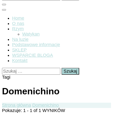
Home
O nas
Rzym
Watykan
Na luzie
Podstawowe informacje
SKLEP
WSPARCIE BLOGA
Kontakt
Szukaj:
Tagi
Domenichino
Strona główna
Domenichino
Pokazuje: 1 - 1 of 1 WYNIKÓW