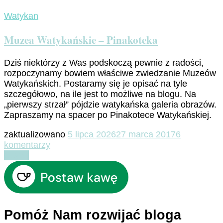
Watykan
Muzea Watykańskie – Pinakoteka
Dziś niektórzy z Was podskoczą pewnie z radości,
rozpoczynamy bowiem właściwe zwiedzanie Muzeów
Watykańskich. Postaramy się je opisać na tyle
szczegółowo, na ile jest to możliwe na blogu. Na
„pierwszy strzał” pójdzie watykańska galeria obrazów.
Zapraszamy na spacer po Pinakotece Watykańskiej.
zaktualizowano
5 lipca 2026
27 marca 2017
6
do
komentarzy
Muzea
Czytaj
Watykańskie
–
Pinakoteka
Pomóż Nam rozwijać bloga