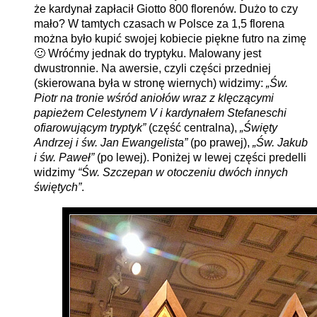
że kardynał zapłacił Giotto 800 florenów. Dużo to czy
mało? W tamtych czasach w Polsce za 1,5 florena
można było kupić swojej kobiecie piękne futro na zimę
🙂 Wróćmy jednak do tryptyku. Malowany jest
dwustronnie. Na awersie, czyli części przedniej
(skierowana była w stronę wiernych) widzimy:
„Św.
Piotr na tronie wśród aniołów wraz z klęczącymi
papieżem Celestynem V i kardynałem Stefaneschi
ofiarowującym tryptyk”
(część centralna),
„Święty
Andrzej i św. Jan Ewangelista”
(po prawej),
„Św. Jakub
i św. Paweł”
(po lewej). Poniżej w lewej części predelli
widzimy
“Św. Szczepan w otoczeniu dwóch innych
świętych”
.