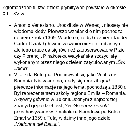
Zgromadzono tu tzw. dzieła prymitywne powstałe w okresie
XII – XV w.
Antonio Veneziano
. Urodził się w Wenecji, niestety nie
wiadomo kiedy. Pierwsze wzmianki o nim pochodzą
dopiero z roku 1369. Wiadomo, że był uczniem Taddeo
Gaddi. Działał głownie w swoim mieście rodzinnym,
ale jego prace da się również zaobserwować w Pizie
czy Florencji. Pinakoteka Watykańska szczyci się
wykonanym przez niego dziełem zatytułowanym
„Św.
Jakub”
.
Vitale da Bologna
. Podpisywał się jako Vitalis de
Bononia. Nie wiadomo, kiedy się urodził, gdyż
pierwsze informacje na jego temat pochodzą z 1330 r.
Był reprezentantem szkoły regionu Emilia – Romania.
Aktywny głównie w Bolonii. Jednym z najbardziej
znanych jego dzieł jest
„Św. Grzegorz i smok”
przechowywane w Pinakotece Narodowej w Bolonii.
Zmarł w 1359 r. Tutaj widzimy inne jego dzieło:
„Madonna dei Battuti”
.