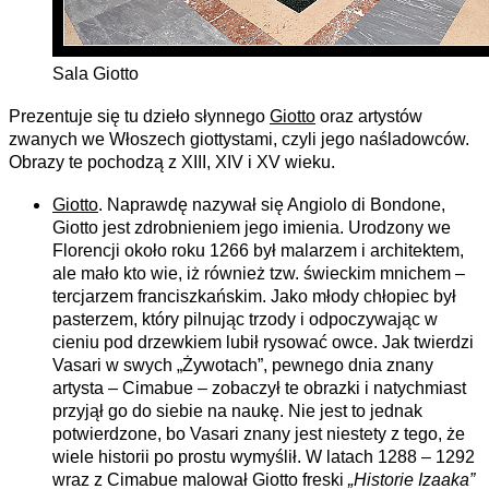
Sala Giotto
Prezentuje się tu dzieło słynnego
Giotto
oraz artystów
zwanych we Włoszech giottystami, czyli jego naśladowców.
Obrazy te pochodzą z XIII, XIV i XV wieku.
Giotto
. Naprawdę nazywał się Angiolo di Bondone,
Giotto jest zdrobnieniem jego imienia. Urodzony we
Florencji około roku 1266 był malarzem i architektem,
ale mało kto wie, iż również tzw. świeckim mnichem –
tercjarzem franciszkańskim. Jako młody chłopiec był
pasterzem, który pilnując trzody i odpoczywając w
cieniu pod drzewkiem lubił rysować owce. Jak twierdzi
Vasari w swych „Żywotach”, pewnego dnia znany
artysta – Cimabue – zobaczył te obrazki i natychmiast
przyjął go do siebie na naukę. Nie jest to jednak
potwierdzone, bo Vasari znany jest niestety z tego, że
wiele historii po prostu wymyślił. W latach 1288 – 1292
wraz z Cimabue malował Giotto freski
„Historie Izaaka”