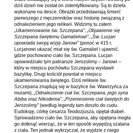
dziś dzień nie został on zidentyfikowany. Są to dzieła
wykonane na desce. Obrazki przedstawiają śmierć
pierwszego z męczenników oraz historię związaną z
odnalezieniem jego relikwii. Widzimy tu zatem
„Ukamienowanie św. Szczepana”
,
„Objawienie się
Szczepana świętemu Gamalielowi”
,
„Św. Lucjan
opowiada swoją wizję Janowi”
(ponoć w 415 r.
Lucjanowi ukazać miał się św. Gamaliel i ujawnić,
gdzie pochowano ciało św. Szczepana. Lucjan
opowiedziało tym patriarsze Jerozolimy – Janowi –
który w miejscu pochówku Szczepana wystawił
bazylikę. Drugi kościół powstał w miejscu
ukamieniowania świętego. Dziś relikwie św.
Szczepana znajdują się w bazylice św. Wawrzyńca za
murami),
„Odnalezienie ciał św. Szczepana, jego syna
Abiba oraz Nikodema”
,
„Przeniesienie ciał świętych do
Jerozolimy”
(według legendy tam doszło do cudu.
Eudoksję, córkę cesarza Teodozjusza, opętał diabeł.
Sprowadzono ciało św. Szczepana, aby opętana mogła
go dotknąć wierząc, że w ten sposób wypędzą szatana
z ciała. Ten jednak wykrzyczał, że wyjdzie z niego