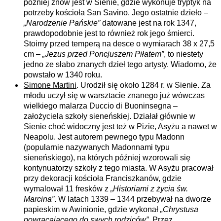
później znów jest w Sienie, gdzie wykonuje tryptyk na
potrzeby kościoła San Savino. Jego ostatnie dzieło –
„Narodzenie Pańskie”
datowane jest na rok 1347,
prawdopodobnie jest to również rok jego śmierci.
Stoimy przed temperą na desce o wymiarach 38 x 27,5
cm –
„Jezus przed Poncjuszem Piłatem”
, to niestety
jedno ze słabo znanych dzieł tego artysty. Wiadomo, że
powstało w 1340 roku.
Simone Martini
. Urodził się około 1284 r. w Sienie. Za
młodu uczył się w warsztacie znanego już wówczas
wielkiego malarza Duccio di Buoninsegna –
założyciela szkoły sieneńskiej. Działał głównie w
Sienie choć widoczny jest też w Pizie, Asyżu a nawet w
Neapolu. Jest autorem pewnego typu Madonn
(popularnie nazywanych Madonnami typu
sieneńskiego), na których później wzorowali się
kontynuatorzy szkoły z tego miasta. W Asyżu pracował
przy dekoracji kościoła Franciszkanów, gdzie
wymalował 11 fresków z
„Historiami z życia św.
Marcina”
.
W latach 1339 – 1344 przebywał na dworze
papieskim w Awinionie, gdzie wykonał
„Chrystusa
powracającego do swych rodziców”
. Przez