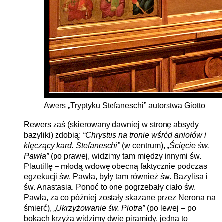
Awers „Tryptyku Stefaneschi” autorstwa Giotto
Rewers zaś (skierowany dawniej w stronę absydy
bazyliki) zdobią:
“Chrystus na tronie wśród aniołów i
klęczący kard. Stefaneschi”
(w centrum),
„Ścięcie św.
Pawła”
(po prawej, widzimy tam między innymi św.
Plautillę – młodą wdowę obecną faktycznie podczas
egzekucji św. Pawła, były tam również św. Bazylisa i
św. Anastasia. Ponoć to one pogrzebały ciało św.
Pawła, za co później zostały skazane przez Nerona na
śmierć),
„Ukrzyżowanie św. Piotra”
(po lewej – po
bokach krzyża widzimy dwie piramidy, jedna to