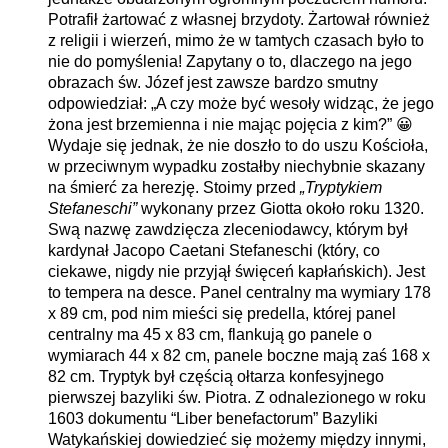
Potrafił żartować z własnej brzydoty. Żartował również
z religii i wierzeń, mimo że w tamtych czasach było to
nie do pomyślenia! Zapytany o to, dlaczego na jego
obrazach św. Józef jest zawsze bardzo smutny
odpowiedział: „A czy może być wesoły widząc, że jego
żona jest brzemienna i nie mając pojęcia z kim?” 😀
Wydaje się jednak, że nie doszło to do uszu Kościoła,
w przeciwnym wypadku zostałby niechybnie skazany
na śmierć za herezję. Stoimy przed
„Tryptykiem
Stefaneschi”
wykonany przez Giotta około roku 1320.
Swą nazwę zawdzięcza zleceniodawcy, którym był
kardynał Jacopo Caetani Stefaneschi (który, co
ciekawe, nigdy nie przyjął święceń kapłańskich). Jest
to tempera na desce. Panel centralny ma wymiary 178
x 89 cm, pod nim mieści się predella, której panel
centralny ma 45 x 83 cm, flankują go panele o
wymiarach 44 x 82 cm, panele boczne mają zaś 168 x
82 cm. Tryptyk był częścią ołtarza konfesyjnego
pierwszej bazyliki św. Piotra. Z odnalezionego w roku
1603 dokumentu “Liber benefactorum” Bazyliki
Watykańskiej dowiedzieć się możemy między innymi,