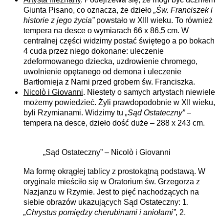
Giunta Pisano, co oznacza, że dzieło
„Św. Franciszek i
historie z jego życia”
powstało w XIII wieku. To również
tempera na desce o wymiarach 66 x 86,5 cm. W
centralnej części widzimy postać świętego a po bokach
4 cuda przez niego dokonane: uleczenie
zdeformowanego dziecka, uzdrowienie chromego,
uwolnienie opętanego od demona i uleczenie
Bartłomieja z Narni przed grobem św. Franciszka.
Nicolò i Giovanni
. Niestety o samych artystach niewiele
możemy powiedzieć. Żyli prawdopodobnie w XII wieku,
byli Rzymianami. Widzimy tu
„Sąd Ostateczny”
–
tempera na desce, dzieło dość duże – 288 x 243 cm.
„Sąd Ostateczny” – Nicolò i Giovanni
Ma formę okrągłej tablicy z prostokątną podstawą. W
oryginale mieściło się w Oratorium św. Grzegorza z
Nazjanzu w Rzymie. Jest to pięć nachodzących na
siebie obrazów ukazujących Sąd Ostateczny: 1.
„Chrystus pomiędzy cherubinami i aniołami”
, 2.