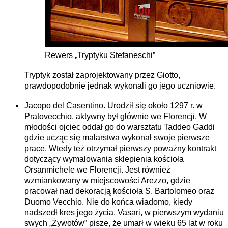
Rewers „Tryptyku Stefaneschi”
Tryptyk został zaprojektowany przez Giotto,
prawdopodobnie jednak wykonali go jego uczniowie.
Jacopo del Casentino
. Urodził się około 1297 r. w
Pratovecchio, aktywny był głównie we Florencji. W
młodości ojciec oddał go do warsztatu Taddeo Gaddi
gdzie ucząc się malarstwa wykonał swoje pierwsze
prace. Wtedy też otrzymał pierwszy poważny kontrakt
dotyczący wymalowania sklepienia kościoła
Orsanmichele we Florencji. Jest również
wzmiankowany w miejscowości Arezzo, gdzie
pracował nad dekoracją kościoła S. Bartolomeo oraz
Duomo Vecchio. Nie do końca wiadomo, kiedy
nadszedł kres jego życia. Vasari, w pierwszym wydaniu
swych „Żywotów” pisze, że umarł w wieku 65 lat w roku