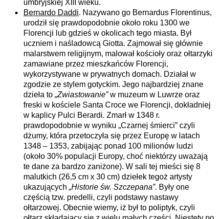
umbryjskiej XIII wieku.
Bernardo Daddi
. Nazywano go Bernardus Florentinus,
urodził się prawdopodobnie około roku 1300 we
Florencji lub gdzieś w okolicach tego miasta. Był
uczniem i naśladowcą Giotta. Zajmował się głównie
malarstwem religijnym, malował kościoły oraz ołtarzyki
zamawiane przez mieszkańców Florencji,
wykorzystywane w prywatnych domach. Działał w
zgodzie ze stylem gotyckim. Jego najbardziej znane
dzieła to
„Zwiastowanie”
w muzeum w Luwrze oraz
freski w kościele Santa Croce we Florencji, dokładniej
w kaplicy Pulci Berardi. Zmarł w 1348 r.
prawdopodobnie w wyniku „Czarnej śmierci” czyli
dżumy, która przetoczyła się przez Europę w latach
1348 – 1353, zabijając ponad 100 milionów ludzi
(około 30% populacji Europy, choć niektórzy uważają
te dane za bardzo zaniżone). W sali tej mieści się 8
malutkich (26,5 cm x 30 cm) dziełek tegoż artysty
ukazujących
„Historie św. Szczepana”
. Były one
częścią tzw. predelli, czyli podstawy nastawy
ołtarzowej. Obecnie wiemy, iż był to poliptyk, czyli
ołtarz składający się z wielu małych części. Niestety po