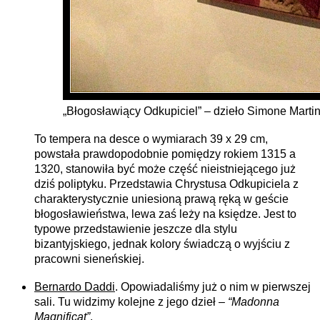
„Błogosławiący Odkupiciel” – dzieło Simone Martin
To tempera na desce o wymiarach 39 x 29 cm,
powstała prawdopodobnie pomiędzy rokiem 1315 a
1320, stanowiła być może część nieistniejącego już
dziś poliptyku. Przedstawia Chrystusa Odkupiciela z
charakterystycznie uniesioną prawą ręką w geście
błogosławieństwa, lewa zaś leży na księdze. Jest to
typowe przedstawienie jeszcze dla stylu
bizantyjskiego, jednak kolory świadczą o wyjściu z
pracowni sieneńskiej.
Bernardo Daddi
. Opowiadaliśmy już o nim w pierwszej
sali. Tu widzimy kolejne z jego dzieł –
“Madonna
Magnificat”
.