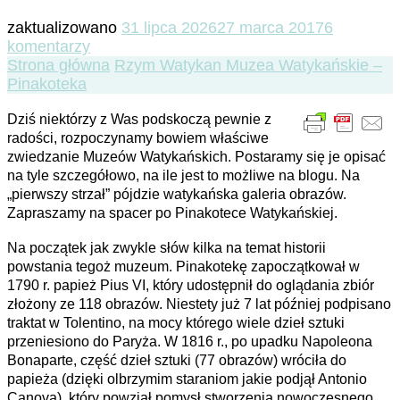
zaktualizowano
31 lipca 2026
27 marca 2017
6
do
komentarzy
Muzea
Strona główna
Rzym
Watykan
Muzea Watykańskie –
Watykańskie
Pinakoteka
–
Dziś niektórzy z Was podskoczą pewnie z
Pinakoteka
radości, rozpoczynamy bowiem właściwe
zwiedzanie Muzeów Watykańskich. Postaramy się je opisać
na tyle szczegółowo, na ile jest to możliwe na blogu. Na
„pierwszy strzał” pójdzie watykańska galeria obrazów.
Zapraszamy na spacer po Pinakotece Watykańskiej.
Na początek jak zwykle słów kilka na temat historii
powstania tegoż muzeum. Pinakotekę zapoczątkował w
1790 r. papież Pius VI, który udostępnił do oglądania zbiór
złożony ze 118 obrazów. Niestety już 7 lat później podpisano
traktat w Tolentino, na mocy którego wiele dzieł sztuki
przeniesiono do Paryża. W 1816 r., po upadku Napoleona
Bonaparte, część dzieł sztuki (77 obrazów) wróciła do
papieża (dzięki olbrzymim staraniom jakie podjął Antonio
Canova), który powziął pomysł stworzenia nowoczesnego