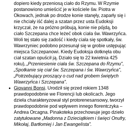
dopiero kiedy przeniosą ciało do Rzymu. W Rzymie
postanowiono umieścić je w kościele św. Piotra w
Okowach, jednak po drodze konie stanęły, zaparły się i
nie chciały iść dalej a szatan przez usta Eudoksji
krzyczał, że na próżno próbują, konie nie pójdą, bo
ciało Szczepana chce leżeć obok ciała św. Wawrzyńca.
Woli tej stało się zadość i kiedy ciała się spotkały, św.
Wawrzyniec podobno przesunął się w grobie ustępując
miejsca Szczepanowi. Kiedy Eudoksja dotknęła obu
ciał szatan opuścił ją. Działo się to 22 kwietnia 425
roku),
„Przeniesienie ciała św. Szczepana do Rzymu”
,
„Spotkanie się ciał św. Szczepana i św. Wawrzyńca”
,
„Potrzebujący proszący o cud nad grobem świętych
Wawrzyńca i Szczepana”
.
Giovanni Bonsi
. Urodził się przed rokiem 1348
prawdopodobnie we Florencji lub okolicach. Jego
dzieła charakteryzował styl protorenesansowy, tworzył
prawdopodobnie pod wpływem innego florentczyka –
Andrea Orcagna. Pinakoteka przechowuje jego dzieło
zatytułowane
„Madonna z Dzieciątkiem i święci Onufry,
Mikołaj, Bartłomiej i Jan Ewangelista”.