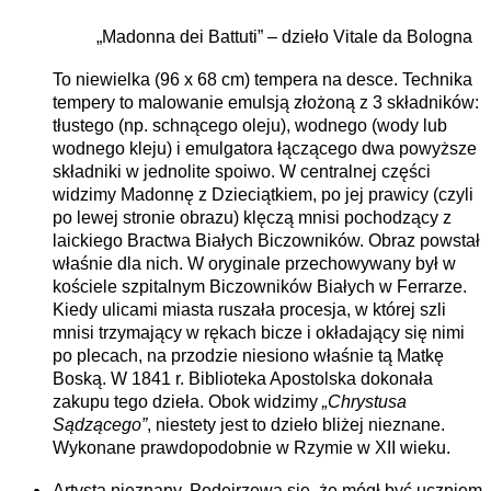
„Madonna dei Battuti” – dzieło Vitale da Bologna
To niewielka (96 x 68 cm) tempera na desce. Technika
tempery to malowanie emulsją złożoną z 3 składników:
tłustego (np. schnącego oleju), wodnego (wody lub
wodnego kleju) i emulgatora łączącego dwa powyższe
składniki w jednolite spoiwo. W centralnej części
widzimy Madonnę z Dzieciątkiem, po jej prawicy (czyli
po lewej stronie obrazu) klęczą mnisi pochodzący z
laickiego Bractwa Białych Biczowników. Obraz powstał
właśnie dla nich. W oryginale przechowywany był w
kościele szpitalnym Biczowników Białych w Ferrarze.
Kiedy ulicami miasta ruszała procesja, w której szli
mnisi trzymający w rękach bicze i okładający się nimi
po plecach, na przodzie niesiono właśnie tą Matkę
Boską. W 1841 r. Biblioteka Apostolska dokonała
zakupu tego dzieła. Obok widzimy
„Chrystusa
Sądzącego”
, niestety jest to dzieło bliżej nieznane.
Wykonane prawdopodobnie w Rzymie w XII wieku.
Artysta nieznany
. Podejrzewa się, że mógł być uczniem