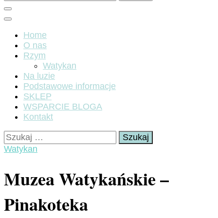
Home
O nas
Rzym
Watykan
Na luzie
Podstawowe informacje
SKLEP
WSPARCIE BLOGA
Kontakt
Szukaj:
Watykan
Muzea Watykańskie –
Pinakoteka