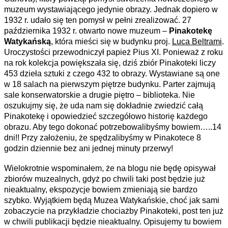
muzeum wystawiającego jedynie obrazy. Jednak dopiero w
1932 r. udało się ten pomysł w pełni zrealizować. 27
października 1932 r. otwarto nowe muzeum –
Pinakotekę
Watykańską
, która mieści się w budynku proj.
Luca Beltrami
.
Uroczystości przewodniczył papież Pius XI. Ponieważ z roku
na rok kolekcja powiększała się, dziś zbiór Pinakoteki liczy
453 dzieła sztuki z czego 432 to obrazy. Wystawiane są one
w 18 salach na pierwszym piętrze budynku. Parter zajmują
sale konserwatorskie a drugie piętro – biblioteka. Nie
oszukujmy się, że uda nam się dokładnie zwiedzić całą
Pinakotekę i opowiedzieć szczegółowo historię każdego
obrazu. Aby tego dokonać potrzebowalibyśmy bowiem…..14
dni!! Przy założeniu, że spędzalibyśmy w Pinakotece 8
godzin dziennie bez ani jednej minuty przerwy!
Wielokrotnie wspominałem, że na blogu nie będę opisywał
zbiorów muzealnych, gdyż po chwili taki post będzie już
nieaktualny, ekspozycje bowiem zmieniają sie bardzo
szybko. Wyjątkiem będą Muzea Watykańskie, choć jak sami
zobaczycie na przykładzie chociażby Pinakoteki, post ten już
w chwili publikacji będzie nieaktualny. Opisujemy tu bowiem