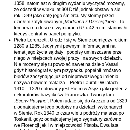
1358, natomiast w drugim wydaniu wyczytać możemy,
że odszedł w wieku lat 80! Dziś jednak obstawia się
rok 1349 jako datę jego śmierci. My stoimy przed
dziełem zatytułowanym
„Madonna z Dzieciątkiem”
. To
tempera na desce o wymiarach 67 x 42,5 cm, stanowiło
kiedyś centralny panel poliptyku.
Pietro Lorenzetti
. Urodził się w Sienie pomiędzy rokiem
1280 a 1285. Jedynymi pewnymi informacjami na
temat jego życia są daty i podpisy umieszczane prze
niego w miejscach swojej pracy i na swych dziełach.
Nie możemy się tu powołać nawet na dzieło Vasari,
gdyż historiograf w tym przypadku popełnił mnóstwo
błędów zaczynając już od nieprawdziwego imienia,
nazywa bowiem malarza – Pietro Laurati! W latach
1310 – 1320 notowany jest Pietro w Asyżu jako jeden z
dekoratorów bazyliki św. Franciszka. Tworzy tam
„Sceny Pasyjne”
. Potem udaje się do Arezzo a od 1329
r. odnajdujemy jego podpisy na dziełach wykonanych
w Sienie. Rok 1340 to czas wielu podróży malarza po
Toskanii, gdyż odnajdujemy jego sygnatury zarówno
we Florencji jak i w miejscowości Pistoia. Dwa lata