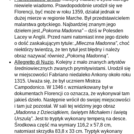
niewiele wiadomo. Prawdopodobnie urodził się we
Florencji, być może w roku 1359, działał jednak w
dużej mierze w regionie Marche. Był przedstawicielem
malarstwa gotyckiego. Najbardziej znanym jego
dziełem jest
„Pokorna Madonna”
– dziś w Polesden
Lacey w Anglii. Przed nami natomiast inne jego dzieło
o dość zaskakującym tytule:
„Mleczna Madonna”
, choć
niektórzy twierdzą, że ten tytuł jest błędny i należy
obraz nazywać również
„Pokorną Madonną”
.
Allegretto di Nuzio
. Kolejny z mało znanych artystów
średniowiecznych zwanych prymitywistami. Urodził się
w miejscowości Fabriano niedaleko Ankony około roku
1315. Uważa się, że był uczniem Mistrza
Campodonico. W 1346 r. wzmiankowany był w
dokumentach Florencji co oznacza, że wykonywał tam
jakieś dzieło. Następnie wrócił do swojej miejscowości
i tam już pozostał. W sali tej widzimy jego obraz
„Madonna z Dzieciątkiem, świętym Michałem i świętą
Urszulą”
. Jest to tryptyk wykonany temperą na desce.
Środkowa część ma wymiary 116,2 x 57,8 cm,
natomiast skrzydła 83,8 x 33 cm. Tryptyk wykonany