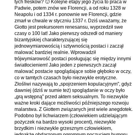
tych fresków? 🙂 Kolejne etapy jego życia to praca w
Padwie, potem znów we Florencji, a od roku 1328 w
Neapolu i od 1334 r. ponownie we Florencji, gdzie
zmarł w chwale w styczniu 1337 r. Dziś uważamy, że
Giotto jest prekursorem renesansu, wyprzedził swe
czasy o 100 lat! Jako pierwszy odszedł od maniery
bizantyjskiej charakteryzującej się
jednowymiarowością i sztywnością postaci i zaczął
malować bardziej realnie. Wprowadził
trójwymiarowość postaci posługując się między innymi
światłocieniem! Jako jeden z pierwszych zaczął
malować postacie spoglądające sobie głęboko w oczy,
co w tamtych czasach było niezwykle erotyczne.
Złośliwi nazywają to „spojrzeniem kopulacyjnym”, gdyż
dawniej (dziś w sumie też) spoglądanie w oczy było
„grą wstępną” przed aktem seksualnym. To niezwykle
ważne kroki dające możliwości późniejszego rozwoju
malarstwa. Z Giottem związanych jest wiele anegdotek.
Podobno był lichwiarzem (człowiekiem udzielającym
pożyczek na bardzo wysoki procent), niezwykle
brzydkim i niezwykle grzesznym człowiekiem,
jednakże obdarzonym ogromnym poczuciem humoru.