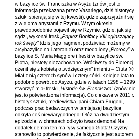
w bazylice św. Franciszka w Asyżu (znów jest to
informacja przekazana przez Vasariego, dziś historycy
sztuki spierają się w tej kwestii), gdzie zaprzyjaźnił się
z wieloma artystami z Rzymu. W tym okresie
prawdopodobnie pojawił się w Rzymie, gdzie, jak się
sądzi, wykonał fresk
„Papież Bonifacy VIII ogłaszający
rok święty”
(dziś jego fragment podziwiać możemy w
arcybazylice na Lateranie) oraz medaliony
„Prorocy”
w
bazylice S. Maria Maggiore i freski w bazylice św.
Piotra, niestety niezachowane. Wróciwszy do Florencji
ożenił się z kobietą o „wdzięcznym” imieniu – Ciuta 🙂
Miał z nią czterech synów i cztery córki. Kolejne lata to
podobno powrót do Asyżu, gdzie w latach 1298 – 1299
stworzyć miał freski
„Historie św. Franciszka”
(znów nie
jest to potwierdzona informacja). Co ciekawe w 2011 r.
historyk sztuki, mediewistka, pani Chiara Frugoni,
podczas prac badawczych w tamtejszej bazylice
odkryła coś niewiarygodnego! Otóż na dwudziestym
epizodzie, w chmurach odkryto twarz demona! Na
dodatek demon ten ma rysy samego Giotta! Czyżby
stanowiło to potwierdzenie, że faktycznie jest autorem