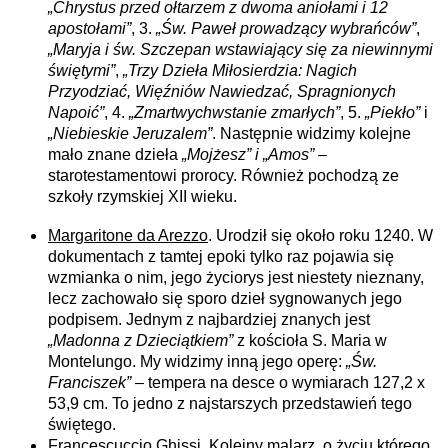
„Chrystus przed ołtarzem z dwoma aniołami i 12
apostołami”
, 3.
„Św. Paweł prowadzący wybrańców”
,
„Maryja i św. Szczepan wstawiający się za niewinnymi
świętymi”
,
„Trzy Dzieła Miłosierdzia: Nagich
Przyodziać, Więźniów Nawiedzać, Spragnionych
Napoić”
, 4.
„Zmartwychwstanie zmarłych”
, 5.
„Piekło”
i
„Niebieskie Jeruzalem”
. Następnie widzimy kolejne
mało znane dzieła
„Mojżesz” i „Amos”
–
starotestamentowi prorocy. Również pochodzą ze
szkoły rzymskiej XII wieku.
Margaritone da Arezzo
. Urodził się około roku 1240. W
dokumentach z tamtej epoki tylko raz pojawia się
wzmianka o nim, jego życiorys jest niestety nieznany,
lecz zachowało się sporo dzieł sygnowanych jego
podpisem. Jednym z najbardziej znanych jest
„Madonna z Dzieciątkiem”
z kościoła S. Maria w
Montelungo. My widzimy inną jego operę:
„Św.
Franciszek”
– tempera na desce o wymiarach 127,2 x
53,9 cm. To jedno z najstarszych przedstawień tego
świętego.
Francescuccio Ghissi
. Kolejny malarz, o życiu którego