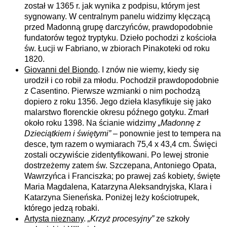
został w 1365 r. jak wynika z podpisu, którym jest
sygnowany. W centralnym panelu widzimy klęczącą
przed Madonną grupę darczyńców, prawdopodobnie
fundatorów tegoż tryptyku. Dzieło pochodzi z kościoła
św. Łucji w Fabriano, w zbiorach Pinakoteki od roku
1820.
Giovanni del Biondo
. I znów nie wiemy, kiedy się
urodził i co robił za młodu. Pochodził prawdopodobnie
z Casentino. Pierwsze wzmianki o nim pochodzą
dopiero z roku 1356. Jego dzieła klasyfikuje się jako
malarstwo florenckie okresu późnego gotyku. Zmarł
około roku 1398. Na ścianie widzimy
„Madonnę z
Dzieciątkiem i świętymi”
– ponownie jest to tempera na
desce, tym razem o wymiarach 75,4 x 43,4 cm. Święci
zostali oczywiście zidentyfikowani. Po lewej stronie
dostrzeżemy zatem św. Szczepana, Antoniego Opata,
Wawrzyńca i Franciszka; po prawej zaś kobiety, święte
Maria Magdalena, Katarzyna Aleksandryjska, Klara i
Katarzyna Sieneńska. Poniżej leży kościotrupek,
którego jedzą robaki.
Artysta nieznany
.
„Krzyż procesyjny”
ze szkoły