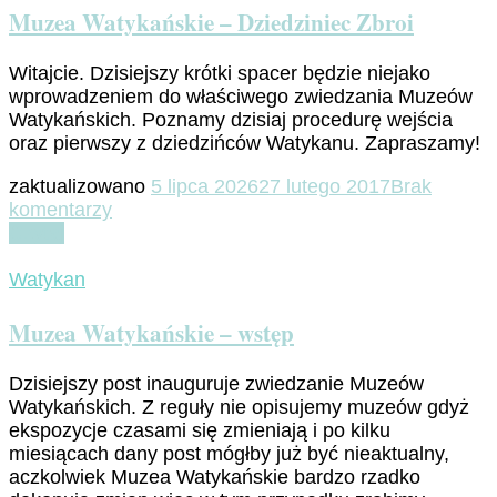
Muzea Watykańskie – Dziedziniec Zbroi
Witajcie. Dzisiejszy krótki spacer będzie niejako
wprowadzeniem do właściwego zwiedzania Muzeów
Watykańskich. Poznamy dzisiaj procedurę wejścia
oraz pierwszy z dziedzińców Watykanu. Zapraszamy!
zaktualizowano
5 lipca 2026
27 lutego 2017
Brak
do
komentarzy
Muzea
Czytaj
Watykańskie
–
Watykan
Dziedziniec
Zbroi
Muzea Watykańskie – wstęp
Dzisiejszy post inauguruje zwiedzanie Muzeów
Watykańskich. Z reguły nie opisujemy muzeów gdyż
ekspozycje czasami się zmieniają i po kilku
miesiącach dany post mógłby już być nieaktualny,
aczkolwiek Muzea Watykańskie bardzo rzadko