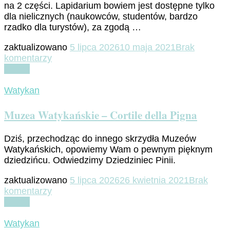
na 2 części. Lapidarium bowiem jest dostępne tylko
dla nielicznych (naukowców, studentów, bardzo
rzadko dla turystów), za zgodą …
zaktualizowano
5 lipca 2026
10 maja 2021
Brak
do
komentarzy
Muzea
Czytaj
Watykańskie
–
Watykan
Museo
Chiaramonti
Muzea Watykańskie – Cortile della Pigna
cz.1
Dziś, przechodząc do innego skrzydła Muzeów
Watykańskich, opowiemy Wam o pewnym pięknym
dziedzińcu. Odwiedzimy Dziedziniec Pinii.
zaktualizowano
5 lipca 2026
26 kwietnia 2021
Brak
do
komentarzy
Muzea
Czytaj
Watykańskie
–
Watykan