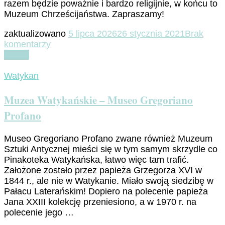
razem będzie poważnie i bardzo religijnie, w końcu to
Muzeum Chrześcijaństwa. Zapraszamy!
zaktualizowano
5 lipca 2026
26 stycznia 2021
Brak
do
komentarzy
Muzea
Czytaj
Watykańskie
–
Watykan
Museo
Pio
Muzea Watykańskie – Museo Gregoriano
Cristiano
Profano
Museo Gregoriano Profano zwane również Muzeum
Sztuki Antycznej mieści się w tym samym skrzydle co
Pinakoteka Watykańska, łatwo więc tam trafić.
Założone zostało przez papieża Grzegorza XVI w
1844 r., ale nie w Watykanie. Miało swoją siedzibę w
Pałacu Laterańskim! Dopiero na polecenie papieża
Jana XXIII kolekcję przeniesiono, a w 1970 r. na
polecenie jego …