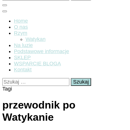
Home
O nas
Rzym
Watykan
Na luzie
Podstawowe informacje
SKLEP
WSPARCIE BLOGA
Kontakt
Szukaj:
Tagi
przewodnik po
Watykanie