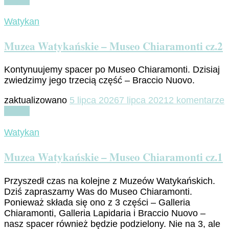
Czytaj
„cum
clave”
Watykan
–
Kościół
Muzea Watykańskie – Museo Chiaramonti cz.2
wybiera
papieża
Kontynuujemy spacer po Museo Chiaramonti. Dzisiaj
zwiedzimy jego trzecią część – Braccio Nuovo.
d
zaktualizowano
5 lipca 2026
7 lipca 2021
2 komentarze
Czytaj
W
–
Watykan
C
Muzea Watykańskie – Museo Chiaramonti cz.1
c
Przyszedł czas na kolejne z Muzeów Watykańskich.
Dziś zapraszamy Was do Museo Chiaramonti.
Ponieważ składa się ono z 3 części – Galleria
Chiaramonti, Galleria Lapidaria i Braccio Nuovo –
nasz spacer również będzie podzielony. Nie na 3, ale