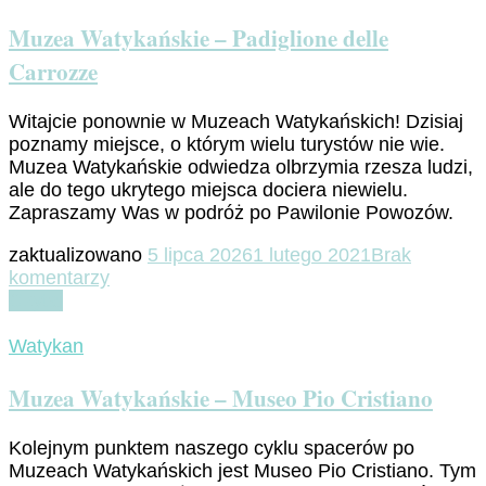
Cortile
della
Muzea Watykańskie – Padiglione delle
Pigna
Carrozze
Witajcie ponownie w Muzeach Watykańskich! Dzisiaj
poznamy miejsce, o którym wielu turystów nie wie.
Muzea Watykańskie odwiedza olbrzymia rzesza ludzi,
ale do tego ukrytego miejsca dociera niewielu.
Zapraszamy Was w podróż po Pawilonie Powozów.
zaktualizowano
5 lipca 2026
1 lutego 2021
Brak
do
komentarzy
Muzea
Czytaj
Watykańskie
–
Watykan
Padiglione
delle
Muzea Watykańskie – Museo Pio Cristiano
Carrozze
Kolejnym punktem naszego cyklu spacerów po
Muzeach Watykańskich jest Museo Pio Cristiano. Tym