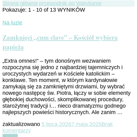
Strona główna
przewodnik po Watykanie
Pokazuje: 1 - 10 of 13 WYNIKÓW
Na luzie
Zamknięci „cum clave” – Kościół wybiera
papieża
„Extra omnes!” – tym donośnym wezwaniem
rozpoczyna się jedno z najbardziej tajemniczych i
uroczystych wydarzeń w Kościele katolickim –
konklawe. Ten moment, w którym kardynałowie
zamykają się za zamkniętymi drzwiami, by wybrać
nowego następcę św. Piotra, łączy w sobie elementy
głębokiej duchowości, skomplikowanej procedury,
starożytnej tradycji i… nieco dramatyzmu godnego
najlepszych powieści historycznych. Ale zanim …
zaktualizowano
5 lipca 2026
7 maja 2025
Brak
do
komentarzy
Zamknięci