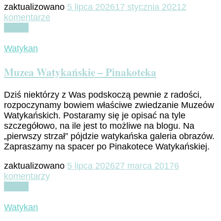
zaktualizowano
5 lipca 2026
17 stycznia 2021
2
do
komentarze
Muzea
Czytaj
Watykańskie
–
Watykan
Museo
Gregoriano
Muzea Watykańskie – Pinakoteka
Profano
Dziś niektórzy z Was podskoczą pewnie z radości,
rozpoczynamy bowiem właściwe zwiedzanie Muzeów
Watykańskich. Postaramy się je opisać na tyle
szczegółowo, na ile jest to możliwe na blogu. Na
„pierwszy strzał” pójdzie watykańska galeria obrazów.
Zapraszamy na spacer po Pinakotece Watykańskiej.
zaktualizowano
5 lipca 2026
27 marca 2017
6
do
komentarzy
Muzea
Czytaj
Watykańskie
–
Watykan
Pinakoteka