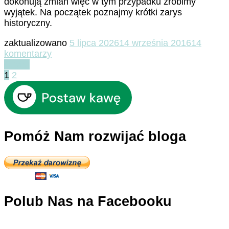
dokonują zmian więc w tym przypadku zrobimy
wyjątek. Na początek poznajmy krótki zarys
historyczny.
zaktualizowano
5 lipca 2026
14 września 2016
14
do
komentarzy
Muzea
Czytaj
Stronicowanie
Strona
Strona
Watykańskie
1
2
–
wpisów
wstęp
Pomóż Nam rozwijać bloga
Polub Nas na Facebooku