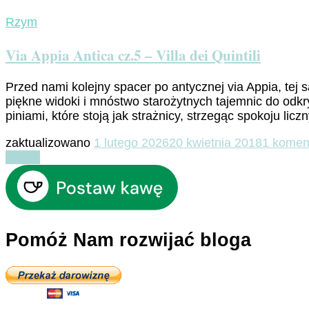
Rzym
Via Appia Antica cz.5 – Villa dei Quintili
Przed nami kolejny spacer po antycznej via Appia, tej
piękne widoki i mnóstwo starożytnych tajemnic do odkry
piniami, które stoją jak strażnicy, strzegąc spokoju lic
zaktualizowano
1 lutego 2026
20 kwietnia 2018
1 komen
Czytaj
Pomóż Nam rozwijać bloga