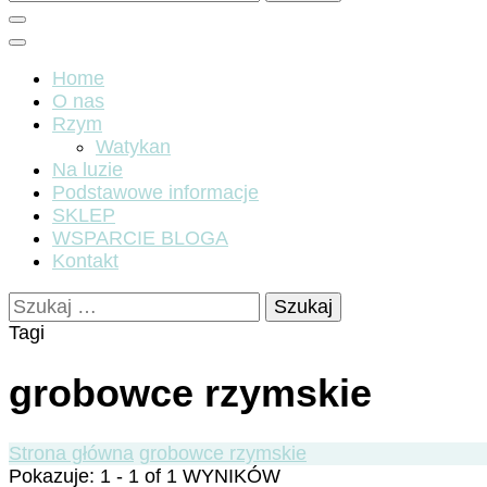
Home
O nas
Rzym
Watykan
Na luzie
Podstawowe informacje
SKLEP
WSPARCIE BLOGA
Kontakt
Szukaj:
Tagi
grobowce rzymskie
Strona główna
grobowce rzymskie
Pokazuje: 1 - 1 of 1 WYNIKÓW