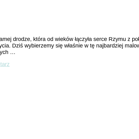
 samej drodze, która od wieków łączyła serce Rzymu z p
cia. Dziś wybierzemy się właśnie w tę najbardziej malown
znych …
do
tarz
Via
Appia
Antica
cz.5
–
Villa
dei
Quintili