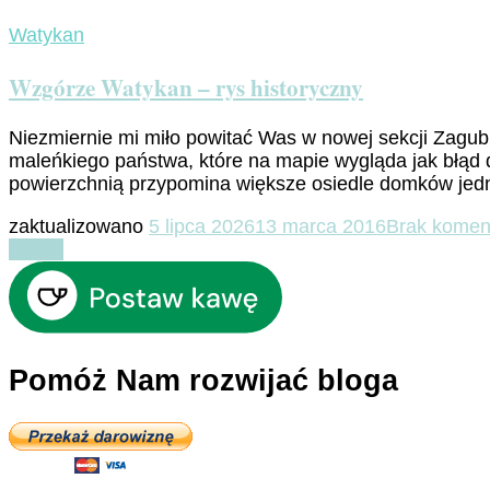
Watykan
Wzgórze Watykan – rys historyczny
Niezmiernie mi miło powitać Was w nowej sekcji Zagub
maleńkiego państwa, które na mapie wygląda jak błąd dr
powierzchnią przypomina większe osiedle domków je
zaktualizowano
5 lipca 2026
13 marca 2016
Brak komen
Czytaj
Pomóż Nam rozwijać bloga