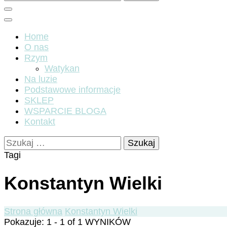
Home
O nas
Rzym
Watykan
Na luzie
Podstawowe informacje
SKLEP
WSPARCIE BLOGA
Kontakt
Szukaj:
Tagi
Konstantyn Wielki
Strona główna
Konstantyn Wielki
Pokazuje: 1 - 1 of 1 WYNIKÓW