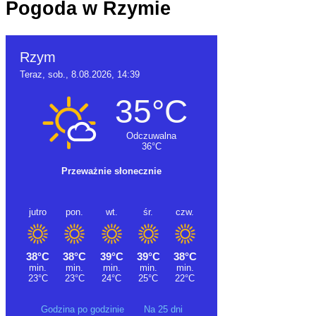
Pogoda w Rzymie
Godzina po godzinie
Na 25 dni