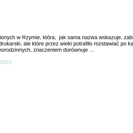
ionych w Rzymie, która, jak sama nazwa wskazuje, zabi
ukarski, ale które przez wieki potrafiło rozstawiać po k
dnorodzinnych, znaczeniem dorównuje …
do
tarzy
Wzgórze
Watykan
–
rys
historyczny