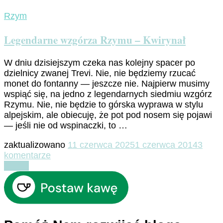
Rzym
Legendarne wzgórza Rzymu – Kwirynał
W dniu dzisiejszym czeka nas kolejny spacer po
dzielnicy zwanej Trevi. Nie, nie będziemy rzucać
monet do fontanny — jeszcze nie. Najpierw musimy
wspiąć się, na jedno z legendarnych siedmiu wzgórz
Rzymu. Nie, nie będzie to górska wyprawa w stylu
alpejskim, ale obiecuję, że pot pod nosem się pojawi
— jeśli nie od wspinaczki, to …
zaktualizowano
11 czerwca 2025
1 czerwca 2014
3
do
komentarze
Legendarne
Czytaj
wzgórza
Rzymu
–
Kwirynał