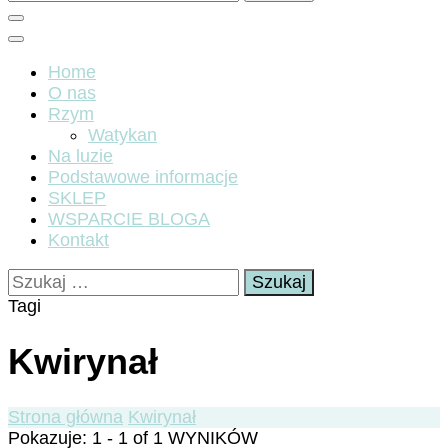
Home
O nas
Rzym
Watykan
Na luzie
Podstawowe informacje
SKLEP
WSPARCIE BLOGA
Kontakt
Szukaj:
Tagi
Kwirynał
Strona główna
Kwirynał
Pokazuje: 1 - 1 of 1 WYNIKÓW