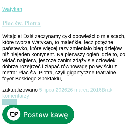
Watykan
Plac św. Piotra
Witajcie! Dziś zaczynamy cykl opowieści o miejscach,
które tworzą Watykan, to maleńkie, lecz potężne
państewko, które więcej razy zmieniało bieg dziejów
niż niejeden kontynent. Na pierwszy ogień idzie to, co
widać najpierw, jeszcze zanim zdąży się człowiek
dobrze rozejrzeć i złapać równowagę po wyjściu z
metra: Plac św. Piotra, czyli gigantyczne teatralne
foyer Boskiego Spektaklu, …
zaktualizowano
5 lipca 2026
26 marca 2016
Brak
do
komentarzy
Plac
Czytaj
św.
Piotra