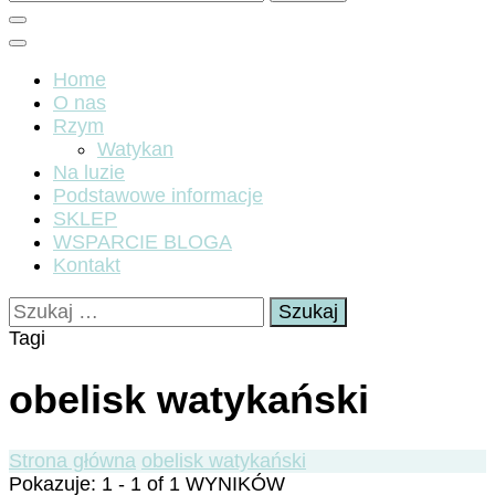
Home
O nas
Rzym
Watykan
Na luzie
Podstawowe informacje
SKLEP
WSPARCIE BLOGA
Kontakt
Szukaj:
Tagi
obelisk watykański
Strona główna
obelisk watykański
Pokazuje: 1 - 1 of 1 WYNIKÓW