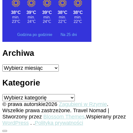
Godzina po godzinie
Na 25 dni
Archiwa
Archiwa
Kategorie
Kategorie
© prawa autorskie2026
Zagubieni w Rzymie
.
Wszelkie prawa zastrzeżone.
Travel Nomad |
Stworzony przez
Blossom Themes
.Wspierany przez
WordPress
. .
Polityka prywatności