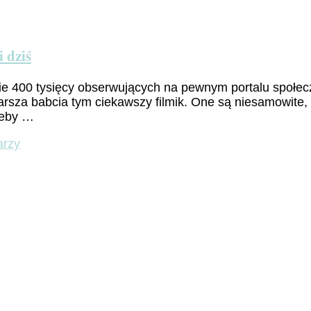
 dziś
ie 400 tysięcy obserwujących na pewnym portalu społec
tarsza babcia tym ciekawszy filmik. One są niesamowite,
żeby …
do
arzy
„Delizie
romane”
–
rzymskie
przysmaki
wczoraj
i
dziś