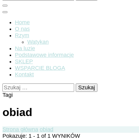
Home
O nas
Rzym
Watykan
Na luzie
Podstawowe informacje
SKLEP
WSPARCIE BLOGA
Kontakt
Szukaj:
Tagi
obiad
Strona główna
obiad
Pokazuje: 1 - 1 of 1 WYNIKÓW