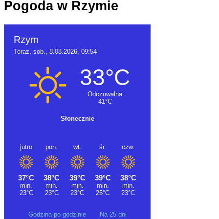
Pogoda w Rzymie
Godzina po godzinie
Na 25 dni