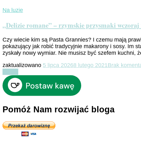
Na luzie
„Delizie romane” – rzymskie przysmaki wczoraj i
Czy wiecie kim są Pasta Grannies? I czemu mają praw
pokazujący jak robić tradycyjnie makarony i sosy. Im s
zyskały nowy wymiar. Nie musisz być szefem kuchni, 
zaktualizowano
5 lipca 2026
8 lutego 2021
Brak koment
Czytaj
Pomóż Nam rozwijać bloga