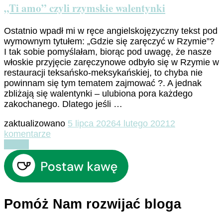
„Ti amo” czyli rzymskie walentynki
Ostatnio wpadł mi w ręce angielskojęzyczny tekst pod
wymownym tytułem: „Gdzie się zaręczyć w Rzymie”?
I tak sobie pomyślałam, biorąc pod uwagę, że nasze
włoskie przyjęcie zaręczynowe odbyło się w Rzymie w
restauracji teksańsko-meksykańskiej, to chyba nie
powinnam się tym tematem zajmować ?. A jednak
zbliżają się walentynki – ulubiona pora każdego
zakochanego. Dlatego jeśli …
zaktualizowano
5 lipca 2026
4 lutego 2021
2
do
komentarze
„Ti
Czytaj
amo”
czyli
rzymskie
walentynki
Pomóż Nam rozwijać bloga