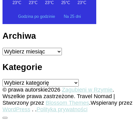
Godzina po godzinie
Na 25 dni
Archiwa
Archiwa
Kategorie
Kategorie
© prawa autorskie2026
Zagubieni w Rzymie
.
Wszelkie prawa zastrzeżone.
Travel Nomad |
Stworzony przez
Blossom Themes
.Wspierany przez
WordPress
. .
Polityka prywatności