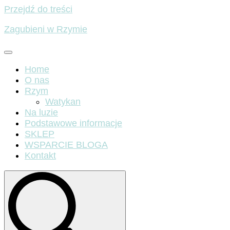
Przejdź do treści
Zagubieni w Rzymie
Home
O nas
Rzym
Watykan
Na luzie
Podstawowe informacje
SKLEP
WSPARCIE BLOGA
Kontakt