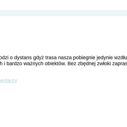
odzi o dystans gdyż trasa nasza pobiegnie jedynie wzdłuż
ych i bardzo ważnych obiektów. Bez zbędnej zwłoki zap
do
entarzy
Lateran
–
Perła
chrześcijaństwa