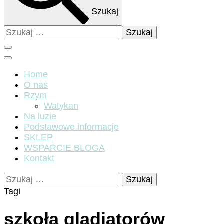
Szukaj
Szukaj:
Home
O nas
Rzym
Watykan
Na luzie
Podstawowe informacje
SKLEP
WSPARCIE BLOGA
Kontakt
Szukaj:
Tagi
szkoła gladiatorów