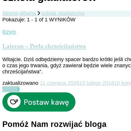
Strona główna
szkoła gladiatorów
Pokazuje: 1 - 1 of 1 WYNIKÓW
Rzym
Lateran – Perła chrześcijaństwa
Witajcie. Dziś odbędziemy spacer bardzo krótki jeśli ch
o czas jego trwania, gdyż zawierał będzie wiele znan
chrześcijaństwa”.
zaktualizowano
11 czerwca 2025
10 lutego 2016
10 kom
Czytaj
Pomóż Nam rozwijać bloga