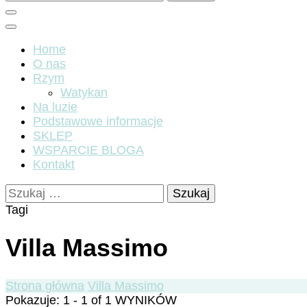
Home
O nas
Rzym
Watykan
Na luzie
Podstawowe informacje
SKLEP
WSPARCIE BLOGA
Kontakt
Szukaj:
Tagi
Villa Massimo
Strona główna
Villa Massimo
Pokazuje: 1 - 1 of 1 WYNIKÓW