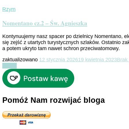
Rzym
Nomentano cz.2 – Św. Agnieszka
Kontynuujemy nasz spacer po dzielnicy Nomentano, ele
się zejść z utartych turystycznych szlaków. Ostatnio z
a potem ukryto tam nawet schron przeciwatomowy.
zaktualizowano
12 stycznia 2026
19 kwietnia 2023
Brak
Czytaj
Pomóż Nam rozwijać bloga