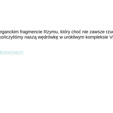
ganckim fragmencie Rzymu, który choć nie zawsze rzuca
akończyliśmy naszą wędrówkę w urokliwym kompleksie Vill
do
 komentarzy
Nomentano
cz.2
–
Św.
Agnieszka