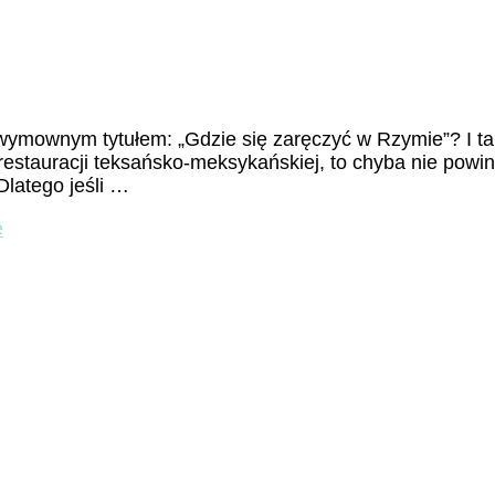
 wymownym tytułem: „Gdzie się zaręczyć w Rzymie”? I t
restauracji teksańsko-meksykańskiej, to chyba nie powi
Dlatego jeśli …
do
e
„Ti
amo”
czyli
rzymskie
walentynki