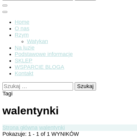
Home
O nas
Rzym
Watykan
Na luzie
Podstawowe informacje
SKLEP
WSPARCIE BLOGA
Kontakt
Szukaj:
Tagi
walentynki
Strona główna
walentynki
Pokazuje: 1 - 1 of 1 WYNIKÓW