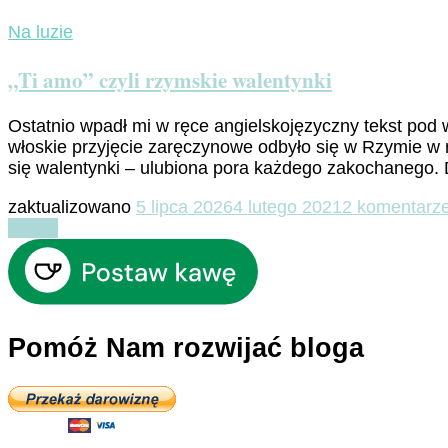
Na luzie
„Ti amo” czyli rzymskie walentynki
Ostatnio wpadł mi w ręce angielskojęzyczny tekst pod
włoskie przyjęcie zaręczynowe odbyło się w Rzymie w 
się walentynki – ulubiona pora każdego zakochanego. 
zaktualizowano
5 lipca 2026
4 lutego 2021
2 komentarz
Czytaj
Pomóż Nam rozwijać bloga