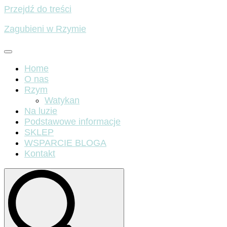
Przejdź do treści
Zagubieni w Rzymie
Home
O nas
Rzym
Watykan
Na luzie
Podstawowe informacje
SKLEP
WSPARCIE BLOGA
Kontakt