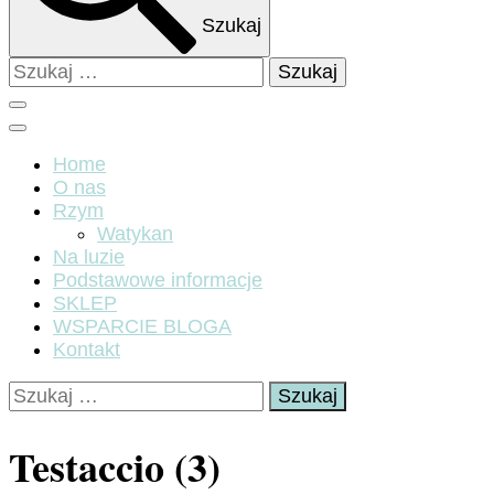
Szukaj
Szukaj:
Home
O nas
Rzym
Watykan
Na luzie
Podstawowe informacje
SKLEP
WSPARCIE BLOGA
Kontakt
Szukaj:
Testaccio (3)