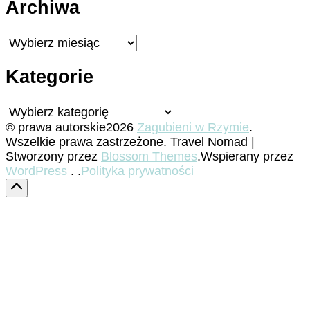
Archiwa
Archiwa
Kategorie
Kategorie
© prawa autorskie2026
Zagubieni w Rzymie
.
Wszelkie prawa zastrzeżone.
Travel Nomad |
Stworzony przez
Blossom Themes
.Wspierany przez
WordPress
. .
Polityka prywatności