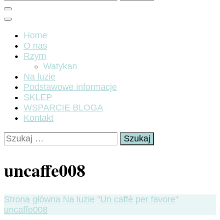
Home
O nas
Rzym
Watykan
Na luzie
Podstawowe informacje
SKLEP
WSPARCIE BLOGA
Kontakt
Szukaj:
uncaffe008
Strona główna
Na luzie
"Un caffè per favore"
uncaffe008