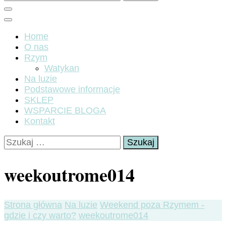
Home
O nas
Rzym
Watykan
Na luzie
Podstawowe informacje
SKLEP
WSPARCIE BLOGA
Kontakt
Szukaj:
weekoutrome014
Strona główna
Na luzie
Weekend poza Rzymem -
gdzie i czy warto?
weekoutrome014