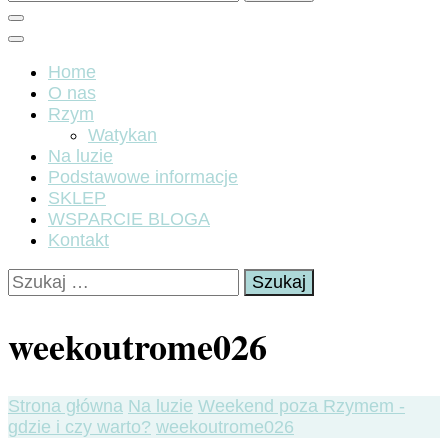
Home
O nas
Rzym
Watykan
Na luzie
Podstawowe informacje
SKLEP
WSPARCIE BLOGA
Kontakt
Szukaj:
weekoutrome026
Strona główna
Na luzie
Weekend poza Rzymem -
gdzie i czy warto?
weekoutrome026