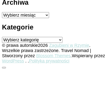
Archiwa
Archiwa
Kategorie
Kategorie
© prawa autorskie2026
Zagubieni w Rzymie
.
Wszelkie prawa zastrzeżone.
Travel Nomad |
Stworzony przez
Blossom Themes
.Wspierany przez
WordPress
. .
Polityka prywatności