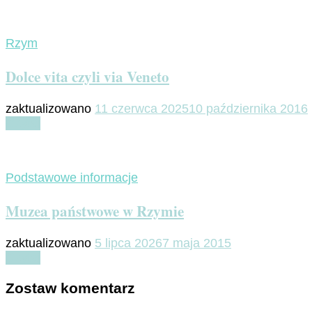
Rzym
Dolce vita czyli via Veneto
zaktualizowano
11 czerwca 2025
10 października 2016
Czytaj
Podstawowe informacje
Muzea państwowe w Rzymie
zaktualizowano
5 lipca 2026
7 maja 2015
Czytaj
Zostaw komentarz