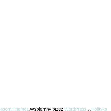
ossom Themes
.Wspierany przez
WordPress
. .
Polityka