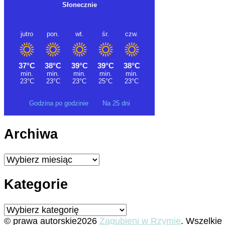
Godzina po godzinie
Na 25 dni
Archiwa
Archiwa
Kategorie
Kategorie
© prawa autorskie2026
Zagubieni w Rzymie
. Wszelkie