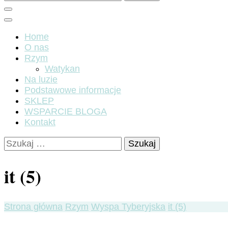
Home
O nas
Rzym
Watykan
Na luzie
Podstawowe informacje
SKLEP
WSPARCIE BLOGA
Kontakt
Szukaj:
it (5)
Strona główna
Rzym
Wyspa Tyberyjska
it (5)