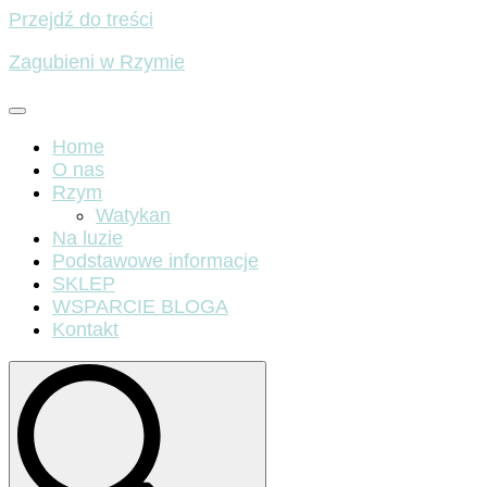
Przejdź do treści
Zagubieni w Rzymie
Home
O nas
Rzym
Watykan
Na luzie
Podstawowe informacje
SKLEP
WSPARCIE BLOGA
Kontakt