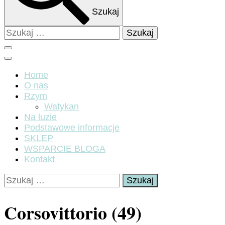
Szukaj
Szukaj:
Home
O nas
Rzym
Watykan
Na luzie
Podstawowe informacje
SKLEP
WSPARCIE BLOGA
Kontakt
Szukaj:
Corsovittorio (49)