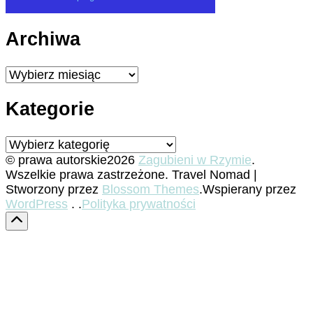
Archiwa
Archiwa
Kategorie
Kategorie
© prawa autorskie2026
Zagubieni w Rzymie
.
Wszelkie prawa zastrzeżone.
Travel Nomad |
Stworzony przez
Blossom Themes
.Wspierany przez
WordPress
. .
Polityka prywatności