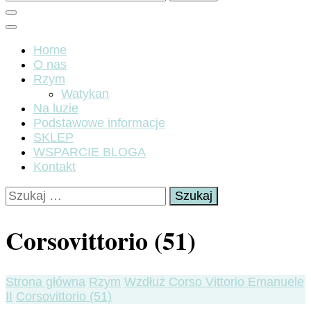
Home
O nas
Rzym
Watykan
Na luzie
Podstawowe informacje
SKLEP
WSPARCIE BLOGA
Kontakt
Szukaj:
Corsovittorio (51)
Strona główna
Rzym
Wzdłuż Corso Vittorio Emanuele
II
Corsovittorio (51)