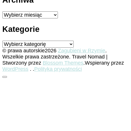
Archiwa
Archiwa
Kategorie
Kategorie
© prawa autorskie2026
Zagubieni w Rzymie
.
Wszelkie prawa zastrzeżone.
Travel Nomad |
Stworzony przez
Blossom Themes
.Wspierany przez
WordPress
. .
Polityka prywatności