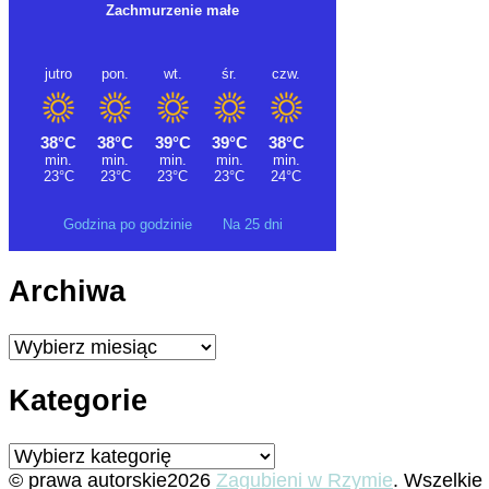
Godzina po godzinie
Na 25 dni
Archiwa
Archiwa
Kategorie
Kategorie
© prawa autorskie2026
Zagubieni w Rzymie
. Wszelkie