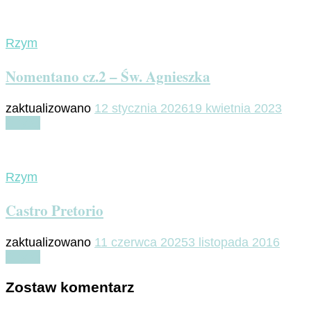
Rzym
Nomentano cz.2 – Św. Agnieszka
zaktualizowano
12 stycznia 2026
19 kwietnia 2023
Czytaj
Rzym
Castro Pretorio
zaktualizowano
11 czerwca 2025
3 listopada 2016
Czytaj
Zostaw komentarz