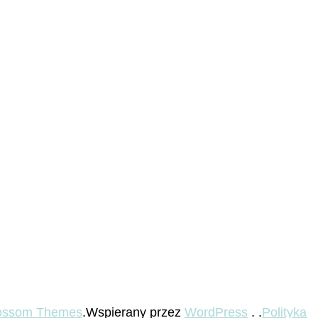
ossom Themes
.Wspierany przez
WordPress
. .
Polityka