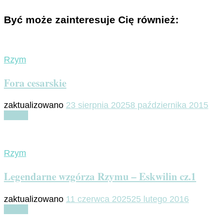
Być może zainteresuje Cię również:
Rzym
Fora cesarskie
zaktualizowano
23 sierpnia 2025
8 października 2015
Czytaj
Rzym
Legendarne wzgórza Rzymu – Eskwilin cz.1
zaktualizowano
11 czerwca 2025
25 lutego 2016
Czytaj