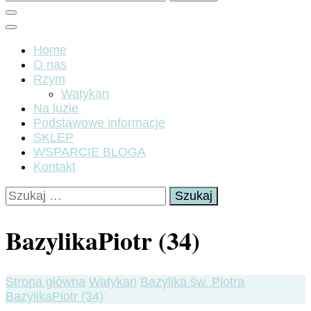
Home
O nas
Rzym
Watykan
Na luzie
Podstawowe informacje
SKLEP
WSPARCIE BLOGA
Kontakt
Szukaj:
BazylikaPiotr (34)
Strona główna
Watykan
Bazylika św. Piotra
BazylikaPiotr (34)