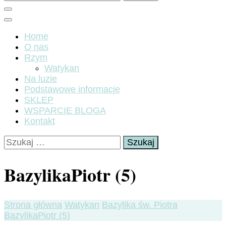
Home
O nas
Rzym
Watykan
Na luzie
Podstawowe informacje
SKLEP
WSPARCIE BLOGA
Kontakt
Szukaj:
BazylikaPiotr (5)
Strona główna
Watykan
Bazylika św. Piotra
BazylikaPiotr (5)