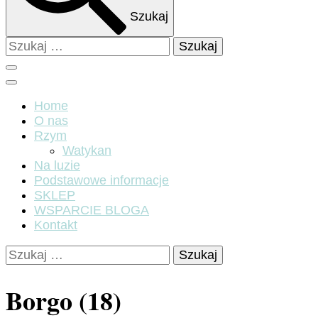
Szukaj
Szukaj:
Home
O nas
Rzym
Watykan
Na luzie
Podstawowe informacje
SKLEP
WSPARCIE BLOGA
Kontakt
Szukaj:
Borgo (18)