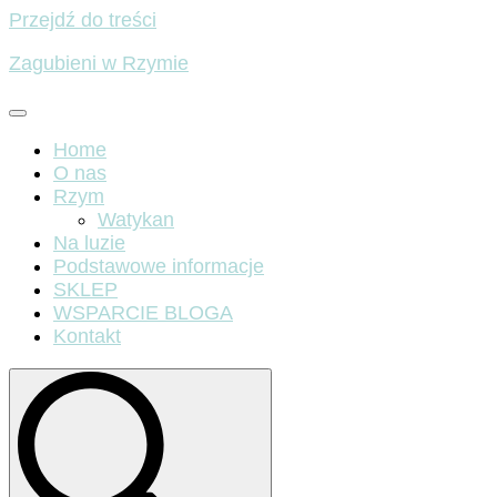
Przejdź do treści
Zagubieni w Rzymie
Home
O nas
Rzym
Watykan
Na luzie
Podstawowe informacje
SKLEP
WSPARCIE BLOGA
Kontakt