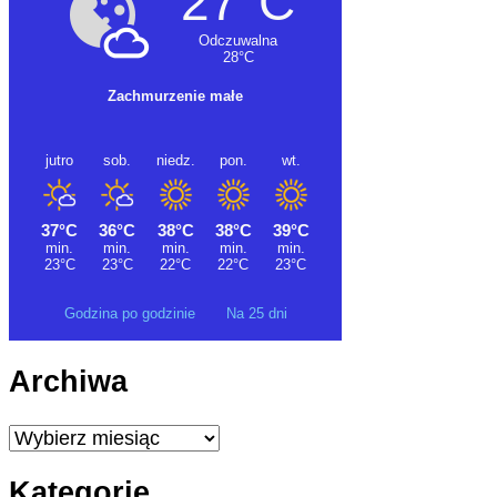
Godzina po godzinie
Na 25 dni
Archiwa
Archiwa
Kategorie