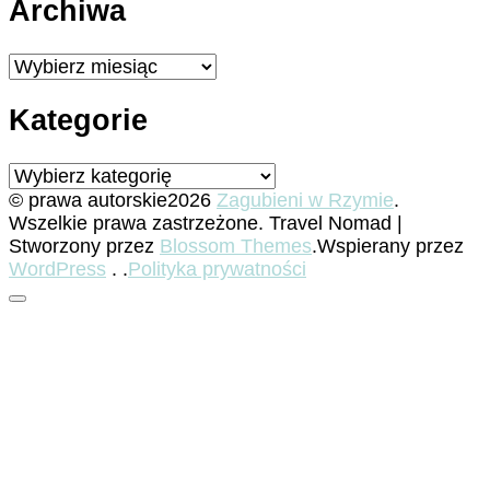
Archiwa
Archiwa
Kategorie
Kategorie
© prawa autorskie2026
Zagubieni w Rzymie
.
Wszelkie prawa zastrzeżone.
Travel Nomad |
Stworzony przez
Blossom Themes
.Wspierany przez
WordPress
. .
Polityka prywatności