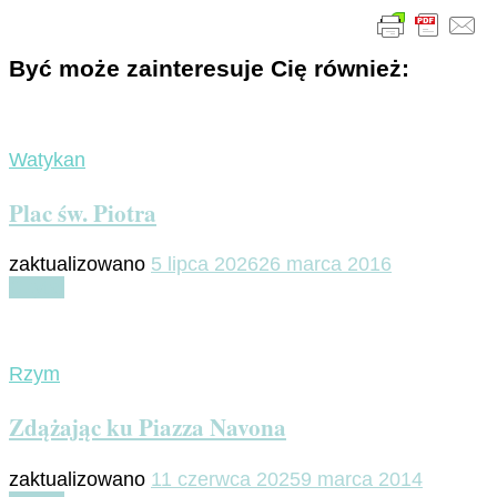
Być może zainteresuje Cię również:
Watykan
Plac św. Piotra
zaktualizowano
5 lipca 2026
26 marca 2016
Czytaj
Rzym
Zdążając ku Piazza Navona
zaktualizowano
11 czerwca 2025
9 marca 2014