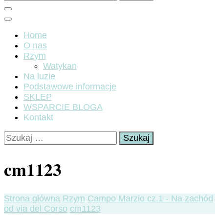
Home
O nas
Rzym
Watykan
Na luzie
Podstawowe informacje
SKLEP
WSPARCIE BLOGA
Kontakt
Szukaj:
cm1123
Strona główna
Rzym
Campo Marzio cz.1 - Na zachód
od via del Corso
cm1123