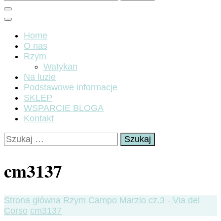
Home
O nas
Rzym
Watykan
Na luzie
Podstawowe informacje
SKLEP
WSPARCIE BLOGA
Kontakt
Szukaj:
cm3137
Strona główna
Rzym
Campo Marzio cz.3 - Via del
Corso
cm3137