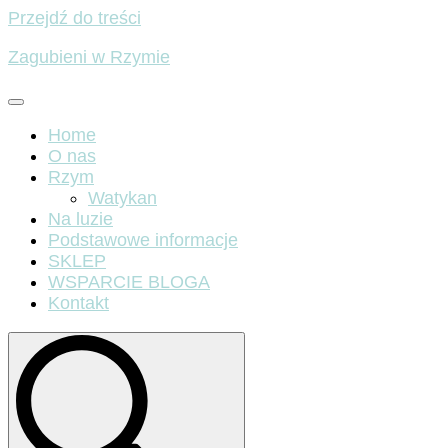
Przejdź do treści
Zagubieni w Rzymie
Home
O nas
Rzym
Watykan
Na luzie
Podstawowe informacje
SKLEP
WSPARCIE BLOGA
Kontakt