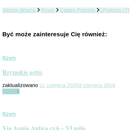
Strona główna
Rzym
Castro Pretorio
CPretorio (7)
Być może zainteresuje Cię również:
Rzym
Rzymskie getto
zaktualizowano
11 czerwca 2025
3 czerwca 2016
Czytaj
Rzym
Via Appia Antica cz.6 – VI mila