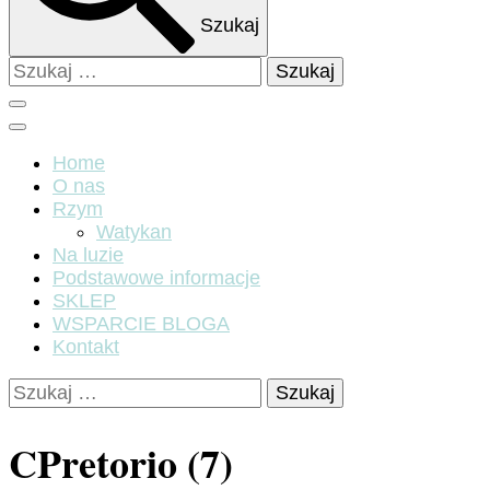
Szukaj
Szukaj:
Home
O nas
Rzym
Watykan
Na luzie
Podstawowe informacje
SKLEP
WSPARCIE BLOGA
Kontakt
Szukaj:
CPretorio (7)