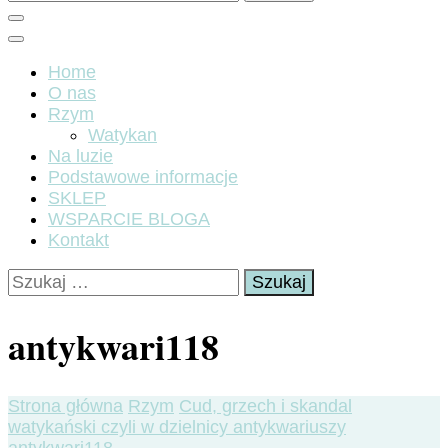
Home
O nas
Rzym
Watykan
Na luzie
Podstawowe informacje
SKLEP
WSPARCIE BLOGA
Kontakt
Szukaj:
antykwari118
Strona główna
Rzym
Cud, grzech i skandal
watykański czyli w dzielnicy antykwariuszy