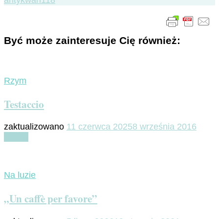
antykwari118
Być może zainteresuje Cię również:
Rzym
Testaccio
zaktualizowano
11 czerwca 2025
8 września 2016
Czytaj
Na luzie
„Un caffè per favore”