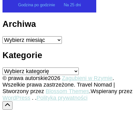
Godzina po godzinie
Na 25 dni
Archiwa
Archiwa
Kategorie
Kategorie
© prawa autorskie2026
Zagubieni w Rzymie
.
Wszelkie prawa zastrzeżone.
Travel Nomad |
Stworzony przez
Blossom Themes
.Wspierany przez
WordPress
. .
Polityka prywatności