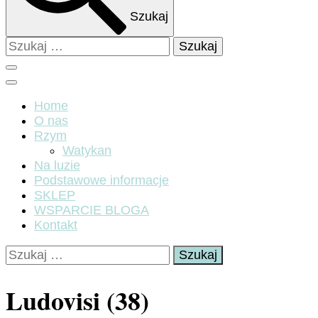
Szukaj
Szukaj:
Home
O nas
Rzym
Watykan
Na luzie
Podstawowe informacje
SKLEP
WSPARCIE BLOGA
Kontakt
Szukaj:
Ludovisi (38)