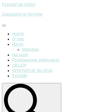
Przejdź do treści
Zagubieni w Rzymie
Home
O nas
Rzym
Watykan
Na luzie
Podstawowe informacje
SKLEP
WSPARCIE BLOGA
Kontakt