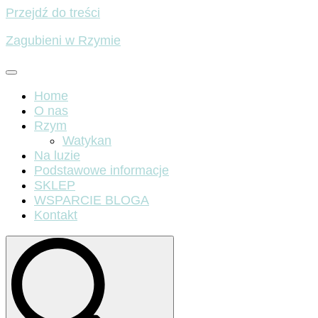
Przejdź do treści
Zagubieni w Rzymie
Home
O nas
Rzym
Watykan
Na luzie
Podstawowe informacje
SKLEP
WSPARCIE BLOGA
Kontakt