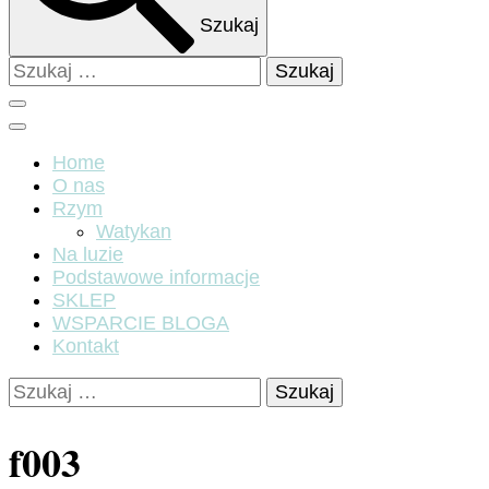
Szukaj
Szukaj:
Home
O nas
Rzym
Watykan
Na luzie
Podstawowe informacje
SKLEP
WSPARCIE BLOGA
Kontakt
Szukaj:
f003