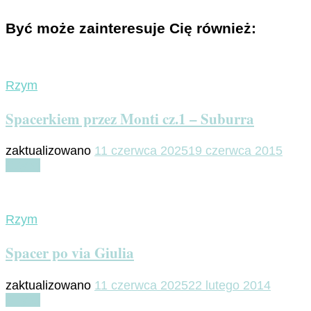
Być może zainteresuje Cię również:
Rzym
Spacerkiem przez Monti cz.1 – Suburra
zaktualizowano
11 czerwca 2025
19 czerwca 2015
Czytaj
Rzym
Spacer po via Giulia
zaktualizowano
11 czerwca 2025
22 lutego 2014
Czytaj