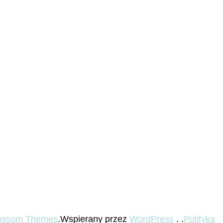
ossom Themes
.Wspierany przez
WordPress
. .
Polityka