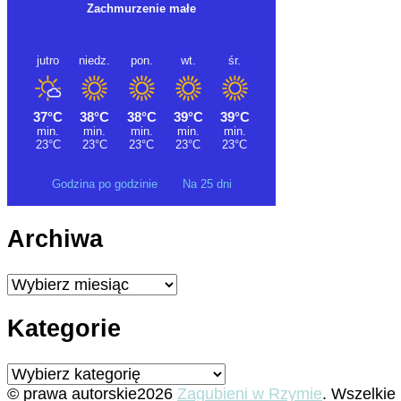
Godzina po godzinie
Na 25 dni
Archiwa
Archiwa
Kategorie
Kategorie
© prawa autorskie2026
Zagubieni w Rzymie
. Wszelkie