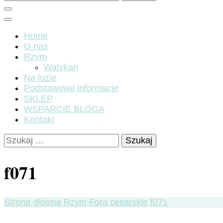
Home
O nas
Rzym
Watykan
Na luzie
Podstawowe informacje
SKLEP
WSPARCIE BLOGA
Kontakt
Szukaj:
f071
Strona główna
Rzym
Fora cesarskie
f071