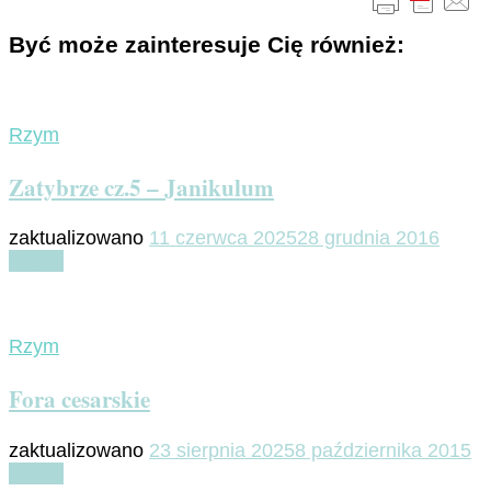
Być może zainteresuje Cię również:
Rzym
Zatybrze cz.5 – Janikulum
zaktualizowano
11 czerwca 2025
28 grudnia 2016
Czytaj
Rzym
Fora cesarskie
zaktualizowano
23 sierpnia 2025
8 października 2015
Czytaj