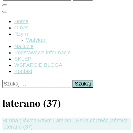
Home
O nas
Rzym
Watykan
Na luzie
Podstawowe informacje
SKLEP
WSPARCIE BLOGA
Kontakt
Szukaj:
laterano (37)
Strona główna
Rzym
Lateran - Perła chrześcijaństwa
laterano (37)