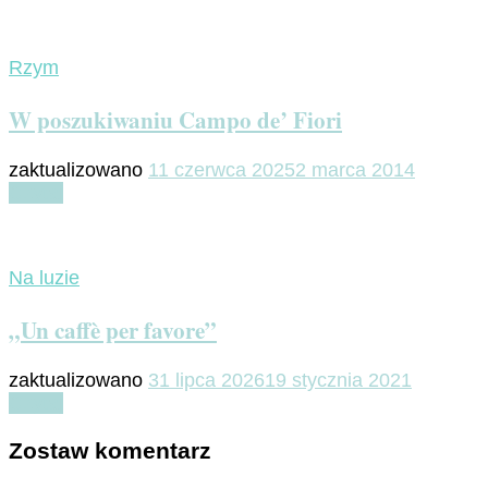
Rzym
W poszukiwaniu Campo de’ Fiori
zaktualizowano
11 czerwca 2025
2 marca 2014
Czytaj
Na luzie
„Un caffè per favore”
zaktualizowano
31 lipca 2026
19 stycznia 2021
Czytaj
Zostaw komentarz