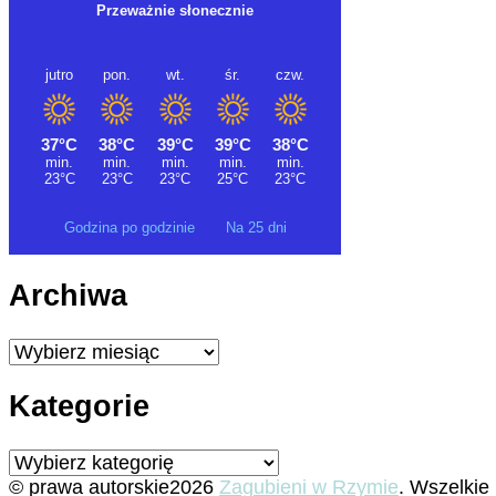
Godzina po godzinie
Na 25 dni
Archiwa
Archiwa
Kategorie
Kategorie
© prawa autorskie2026
Zagubieni w Rzymie
. Wszelkie