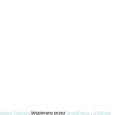
ossom Themes
.Wspierany przez
WordPress
. .
Polityka