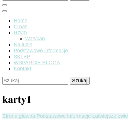
Home
O nas
Rzym
Watykan
Na luzie
Podstawowe informacje
SKLEP
WSPARCIE BLOGA
Kontakt
Szukaj:
karty1
Strona główna
Podstawowe informacje
Łatwiejsze zwie