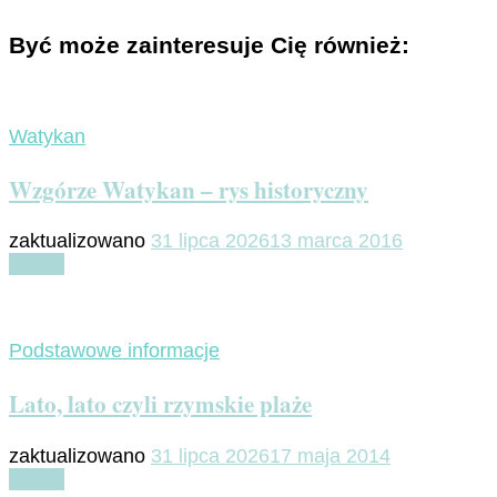
Być może zainteresuje Cię również:
Watykan
Wzgórze Watykan – rys historyczny
zaktualizowano
31 lipca 2026
13 marca 2016
Czytaj
Podstawowe informacje
Lato, lato czyli rzymskie plaże
zaktualizowano
31 lipca 2026
17 maja 2014
Czytaj