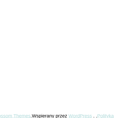
ossom Themes
.Wspierany przez
WordPress
. .
Polityka