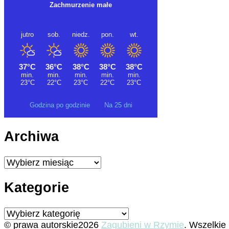
Godzina po godzinie
Na 25 dni
Archiwa
Archiwa
Kategorie
Kategorie
© prawa autorskie2026
Zagubieni w Rzymie
. Wszelkie