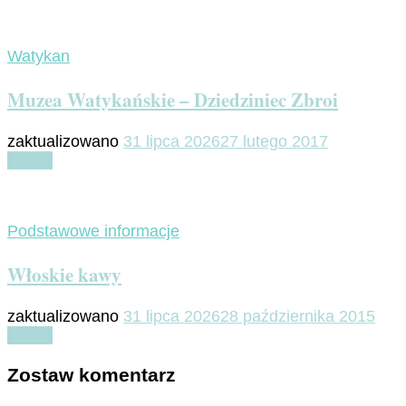
Watykan
Muzea Watykańskie – Dziedziniec Zbroi
zaktualizowano
31 lipca 2026
27 lutego 2017
Czytaj
Podstawowe informacje
Włoskie kawy
zaktualizowano
31 lipca 2026
28 października 2015
Czytaj
Zostaw komentarz