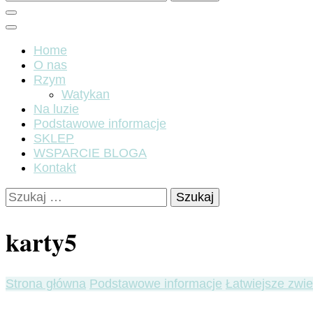
Home
O nas
Rzym
Watykan
Na luzie
Podstawowe informacje
SKLEP
WSPARCIE BLOGA
Kontakt
Szukaj:
karty5
Strona główna
Podstawowe informacje
Łatwiejsze zwie