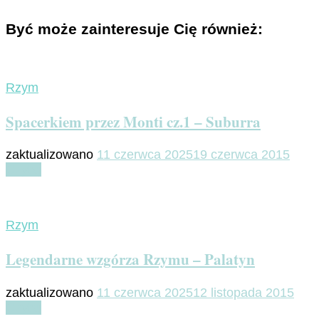
Być może zainteresuje Cię również:
Rzym
Spacerkiem przez Monti cz.1 – Suburra
zaktualizowano
11 czerwca 2025
19 czerwca 2015
Czytaj
Rzym
Legendarne wzgórza Rzymu – Palatyn
zaktualizowano
11 czerwca 2025
12 listopada 2015
Czytaj