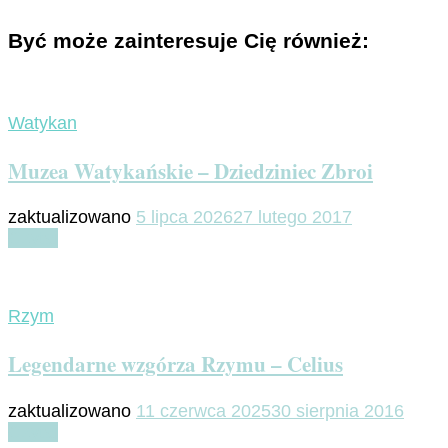
Być może zainteresuje Cię również:
Watykan
Muzea Watykańskie – Dziedziniec Zbroi
zaktualizowano
5 lipca 2026
27 lutego 2017
Czytaj
Rzym
Legendarne wzgórza Rzymu – Celius
zaktualizowano
11 czerwca 2025
30 sierpnia 2016
Czytaj