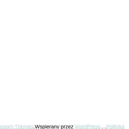
ossom Themes
.Wspierany przez
WordPress
. .
Polityka