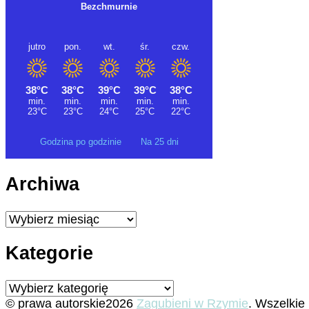
Godzina po godzinie
Na 25 dni
Archiwa
Archiwa
Kategorie
Kategorie
© prawa autorskie2026
Zagubieni w Rzymie
. Wszelkie