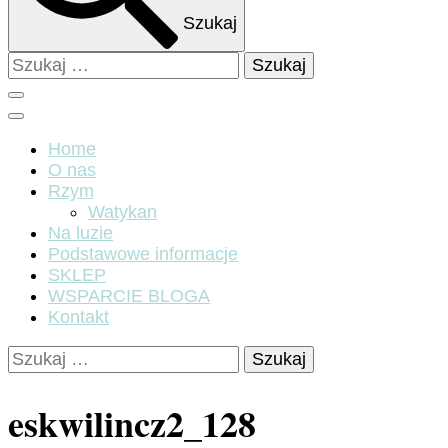
Szukaj
Szukaj:
Home
O nas
Rzym
Watykan
Na luzie
Podstawowe informacje
SKLEP
WSPARCIE BLOGA
Kontakt
Szukaj:
eskwilincz2_128