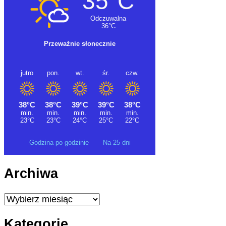
Godzina po godzinie
Na 25 dni
Archiwa
Archiwa
Kategorie