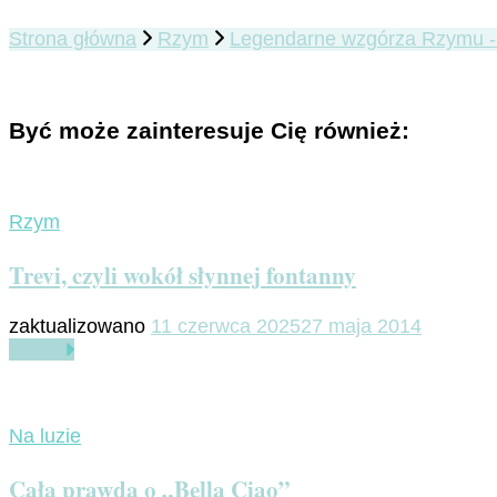
Strona główna
Rzym
Legendarne wzgórza Rzymu - 
Być może zainteresuje Cię również:
Rzym
Trevi, czyli wokół słynnej fontanny
zaktualizowano
11 czerwca 2025
27 maja 2014
Czytaj
Na luzie
Cała prawda o „Bella Ciao”