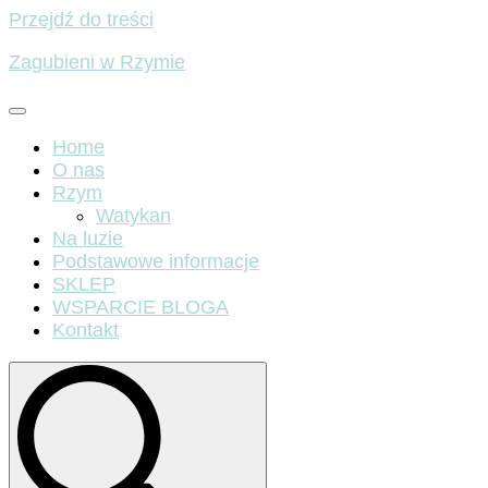
Przejdź do treści
Zagubieni w Rzymie
Home
O nas
Rzym
Watykan
Na luzie
Podstawowe informacje
SKLEP
WSPARCIE BLOGA
Kontakt