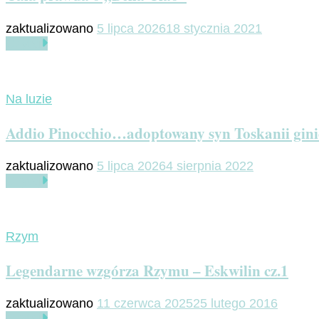
zaktualizowano
5 lipca 2026
18 stycznia 2021
Czytaj
Na luzie
Addio Pinocchio…adoptowany syn Toskanii gin
zaktualizowano
5 lipca 2026
4 sierpnia 2022
Czytaj
Rzym
Legendarne wzgórza Rzymu – Eskwilin cz.1
zaktualizowano
11 czerwca 2025
25 lutego 2016
Czytaj