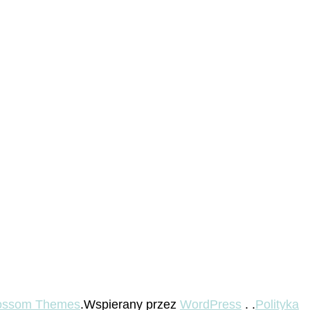
ossom Themes
.Wspierany przez
WordPress
. .
Polityka