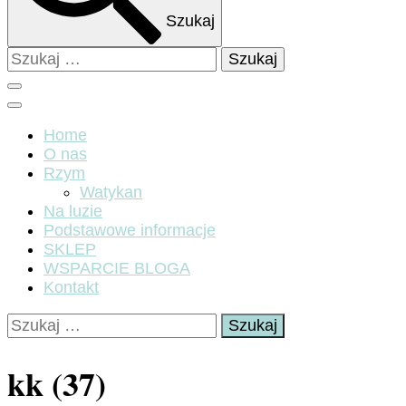
Szukaj
Szukaj:
Home
O nas
Rzym
Watykan
Na luzie
Podstawowe informacje
SKLEP
WSPARCIE BLOGA
Kontakt
Szukaj:
kk (37)