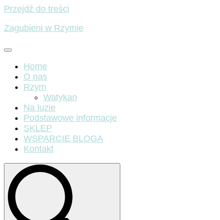
Przejdź do treści
Zagubieni w Rzymie
Home
O nas
Rzym
Watykan
Na luzie
Podstawowe informacje
SKLEP
WSPARCIE BLOGA
Kontakt