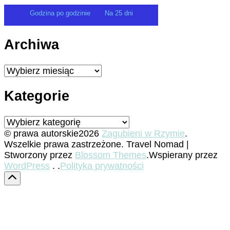
Godzina po godzinie
Na 25 dni
Archiwa
Archiwa
Kategorie
Kategorie
© prawa autorskie2026
Zagubieni w Rzymie
.
Wszelkie prawa zastrzeżone.
Travel Nomad |
Stworzony przez
Blossom Themes
.Wspierany przez
WordPress
. .
Polityka prywatności